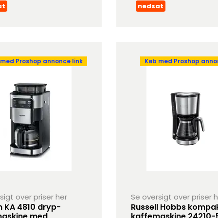
at
nedsat
 med Proshop annonce link
Køb med Proshop annon
sigt over priser her
Se oversigt over priser 
n KA 4810 dryp-
Russell Hobbs kompa
maskine med
kaffemaskine 24210-