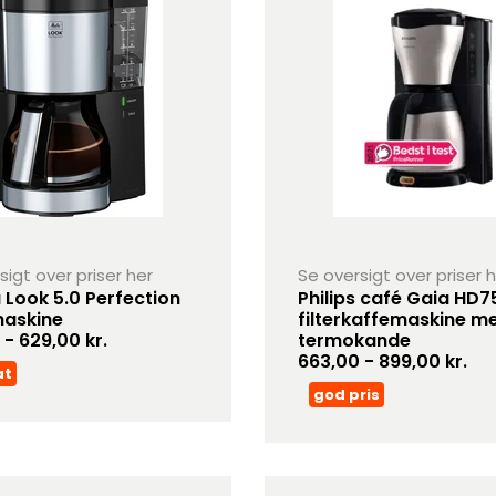
sigt over priser her
Se oversigt over priser 
a Look 5.0 Perfection
Philips café Gaia HD
maskine
filterkaffemaskine m
 - 629,00 kr.
termokande
663,00 - 899,00 kr.
at
god pris