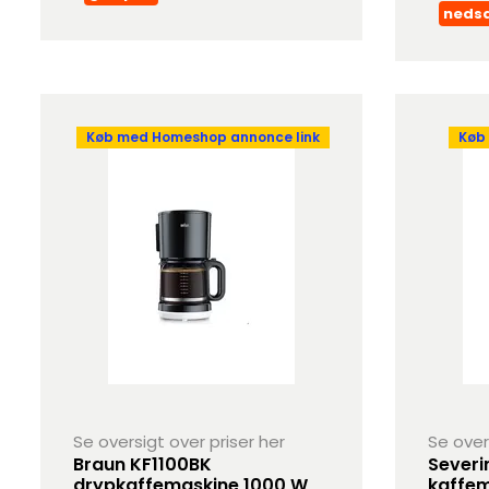
neds
Køb med Homeshop annonce link
Køb
Se oversigt over priser her
Se over
Braun KF1100BK
Severi
drypkaffemaskine 1000 W
kaffe