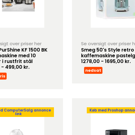
sigt over priser her
Se oversigt over priser 
PurShine KF 1500 BK
Smeg 50's Style retro
askine med 10
kaffemaskine pastel
i rustfrit stål
1278,00 - 1695,00 kr.
 - 499,00 kr.
nedsat
ris
d ComputerSalg annonce
Køb med Proshop annon
link