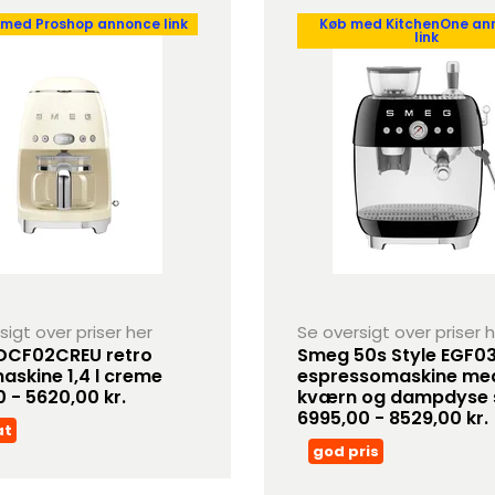
 med Proshop annonce link
Køb med KitchenOne an
link
sigt over priser her
Se oversigt over priser 
DCF02CREU retro
Smeg 50s Style EGF0
askine 1,4 l creme
espressomaskine me
0 - 5620,00 kr.
kværn og dampdyse 
6995,00 - 8529,00 kr.
at
god pris