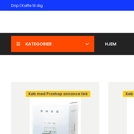
Drip | Kaffe til dig
KATEGORIER
HJEM
Køb med Proshop annonce link
Køb