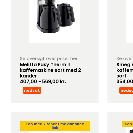
Se oversigt over priser her
Se over
Melitta Easy Therm II
Smeg 5
kaffemaskine sort med 2
kaffe
kander
sort
407,00 - 569,00 kr.
354,00 
nedsat
neds
Køb med kitchentime annonce
Køb
link