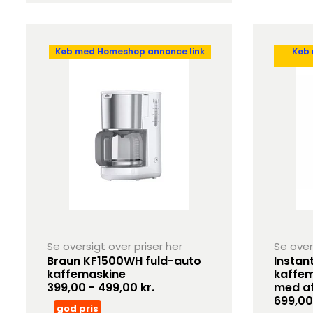
Køb med Homeshop annonce link
Køb
Se oversigt over priser her
Se over
Braun KF1500WH fuld-auto
Instan
kaffemaskine
kaffem
399,00 - 499,00 kr.
med af
699,00
god pris