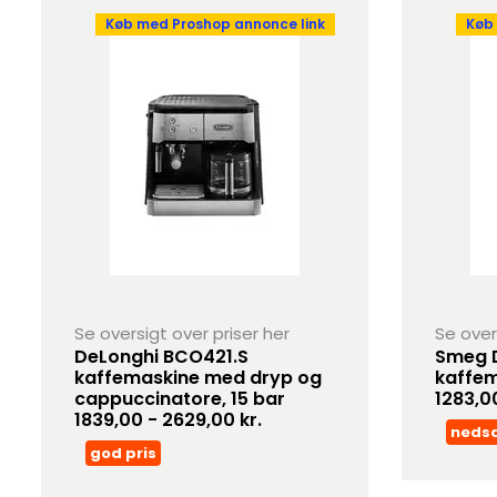
Køb med Proshop annonce link
Køb
Se oversigt over priser her
Se over
DeLonghi BCO421.S
Smeg 
kaffemaskine med dryp og
kaffem
cappuccinatore, 15 bar
1283,0
1839,00 - 2629,00 kr.
neds
god pris