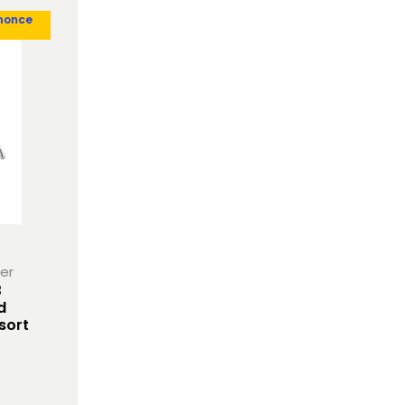
nonce
her
3
d
sort