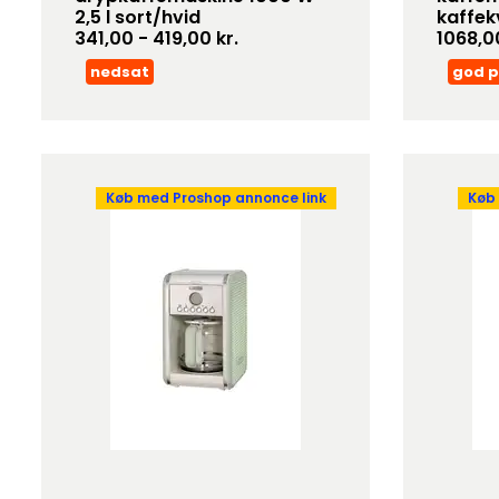
2,5 l sort/hvid
kaffek
341,00 - 419,00 kr.
1068,00
nedsat
god p
Køb med Proshop annonce link
Køb