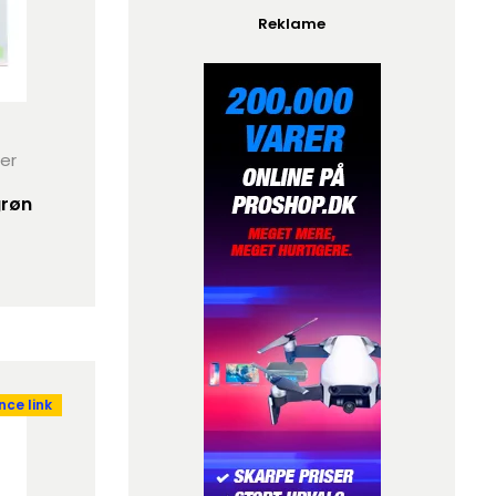
Reklame
her
grøn
ce link