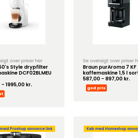
sigt over priser her
Se oversigt over priser 
0's Style drypfilter
Braun purAroma 7 KF
maskine DCF02BLMEU
kaffemaskine 1,5 l sor
587,00 - 897,00 kr.
- 1995,00 kr.
god pris
at
 med Proshop annonce link
Køb med Homeshop annon