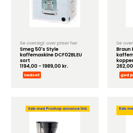
Se oversigt over priser her
Se over
Smeg 50's Style
Braun 
kaffemaskine DCF02BLEU
kaffem
sort
kopper 
1194,00 - 1989,00 kr.
262,00
nedsat
god p
Køb med Proshop annonce link
Køb me