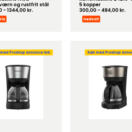
værn og rustfrit stål
5 kopper
 - 1344,00 kr.
300,00 - 484,00 kr.
ris
nedsat
 med Proshop annonce link
Køb med Proshop annon