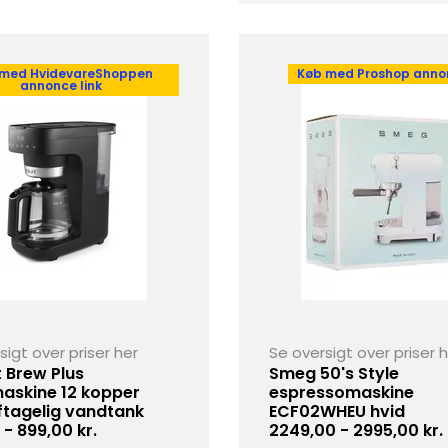
 med HvidevareShoppen
Køb med Proshop annon
annonce link
sigt over priser her
Se oversigt over priser 
t Brew Plus
Smeg 50's Style
askine 12 kopper
espressomaskine
tagelig vandtank
ECF02WHEU hvid
 - 899,00 kr.
2249,00 - 2995,00 kr.