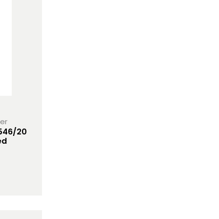
her
7546/20
ed