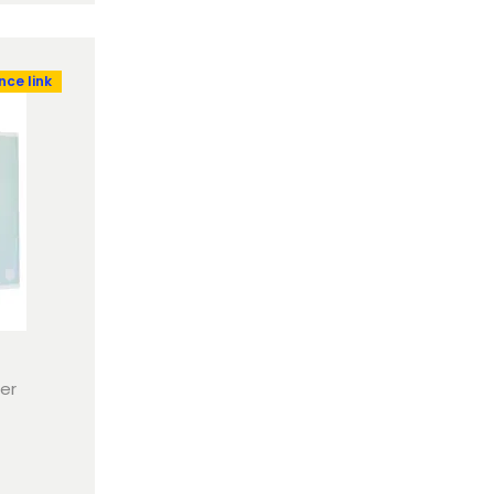
ce link
her