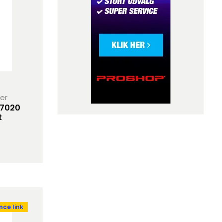
her
 7020
t
ce link