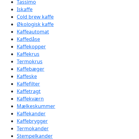
Tassimo
Iskaffe
Cold brew kaffe
Økologisk kaffe
Kaffeautomat
Kaffedåse
Kaffekopper
Kaffekrus
Termokrus
Kaffebæger
Kaffeske
Kaffefilter
Kaffetragt
Kaffekværn
Mælkeskummer
Kaffekander
Kaffebrygger
Termokander
Stempelkander