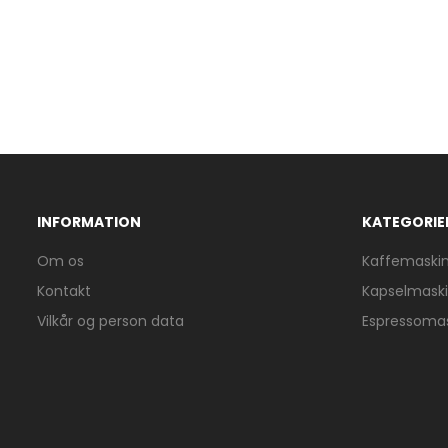
INFORMATION
KATEGORIE
Om os
Kaffemaski
Kontakt
Kapselmask
Vilkår og person data
Espressoma