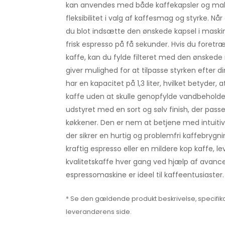
kan anvendes med både kaffekapsler og malet 
fleksibilitet i valg af kaffesmag og styrke. Når
du blot indsætte den ønskede kapsel i maskin
frisk espresso på få sekunder. Hvis du foret
kaffe, kan du fylde filteret med den ønskede
giver mulighed for at tilpasse styrken efter d
har en kapacitet på 1,3 liter, hvilket betyder, 
kaffe uden at skulle genopfylde vandbeholde
udstyret med en sort og sølv finish, der pass
køkkener. Den er nem at betjene med intuitiv
der sikrer en hurtig og problemfri kaffebryg
kraftig espresso eller en mildere kop kaffe, le
kvalitetskaffe hver gang ved hjælp af avanc
espressomaskine er ideel til kaffeentusiaster.
* Se den gældende produkt beskrivelse, specifika
leverandørens side.