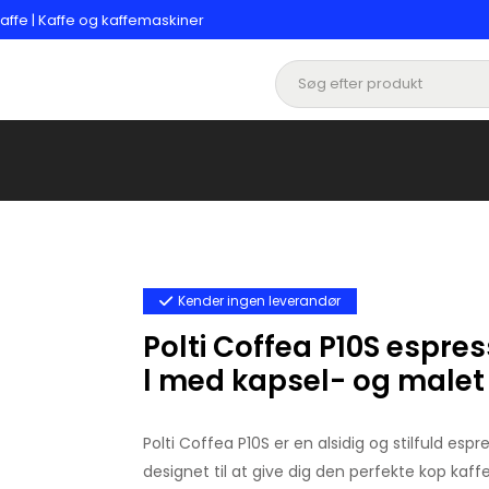
affe | Kaffe og kaffemaskiner
Kender ingen leverandør
Polti Coffea P10S espre
l med kapsel- og malet
Polti Coffea P10S er en alsidig og stilfuld esp
designet til at give dig den perfekte kop k