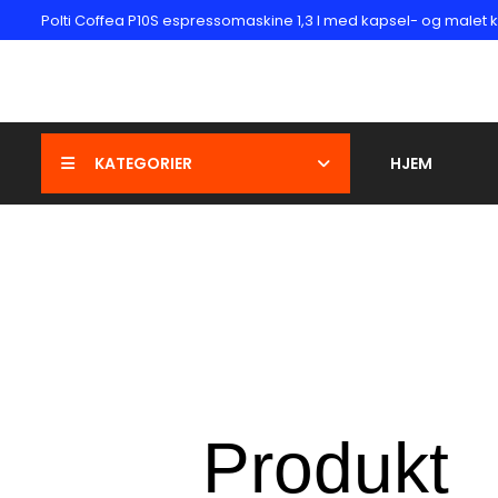
Polti Coffea P10S espressomaskine 1,3 l med kapsel- og malet k
KATEGORIER
HJEM