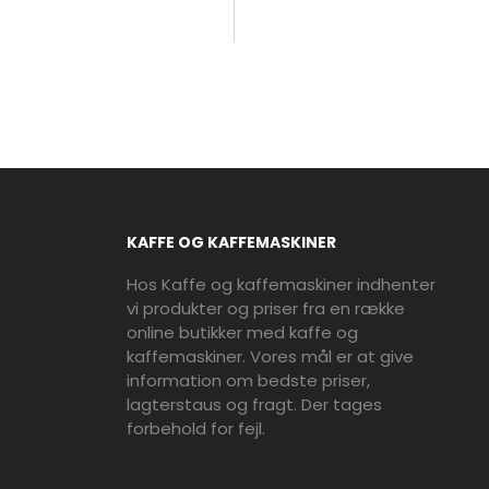
KAFFE OG KAFFEMASKINER
Hos Kaffe og kaffemaskiner indhenter
vi produkter og priser fra en række
online butikker med kaffe og
kaffemaskiner. Vores mål er at give
information om bedste priser,
lagterstaus og fragt. Der tages
forbehold for fejl.