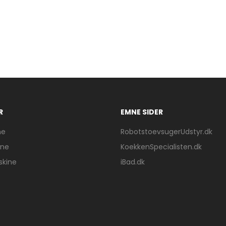
R
EMNE SIDER
ne
RobotstoevsugerUdstyr.dk
ine
KoekkenSpecialisten.dk
skine
iBad.dk