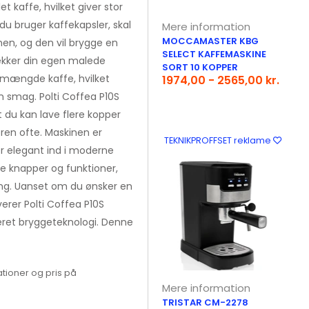
kaffe, hvilket giver stor
 du bruger kaffekapsler, skal
Mere information
MOCCAMASTER KBG
en, og den vil brygge en
SELECT KAFFEMASKINE
rækker din egen malede
SORT 10 KOPPER
 mængde kaffe, hvilket
1974,00 - 2565,00 kr.
in smag. Polti Coffea P10S
at du kan lave flere kopper
ren ofte. Maskinen er
TEKNIKPROFFSET reklame
er elegant ind i moderne
e knapper og funktioner,
ning. Uanset om du ønsker en
verer Polti Coffea P10S
eret bryggeteknologi. Denne
tioner og pris på
Mere information
TRISTAR CM-2278