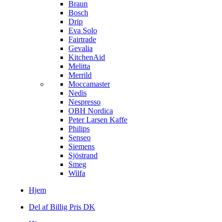
Braun
Bosch
Drip
Eva Solo
Fairtrade
Gevalia
KitchenAid
Melitta
Merrild
Moccamaster
Nedis
Nespresso
OBH Nordica
Peter Larsen Kaffe
Philips
Senseo
Siemens
Sjöstrand
Smeg
Wilfa
Hjem
Del af Billig Pris DK