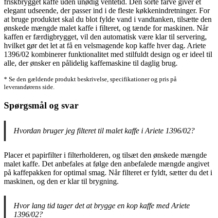
friskbrygget kaffe uden unødig ventetid. Den sorte farve giver et
elegant udseende, der passer ind i de fleste køkkenindretninger. For
at bruge produktet skal du blot fylde vand i vandtanken, tilsætte den
ønskede mængde malet kaffe i filteret, og tænde for maskinen. Når
kaffen er færdigbrygget, vil den automatisk være klar til servering,
hvilket gør det let at få en velsmagende kop kaffe hver dag. Ariete
1396/02 kombinerer funktionalitet med stilfuldt design og er ideel til
alle, der ønsker en pålidelig kaffemaskine til daglig brug.
* Se den gældende produkt beskrivelse, specifikationer og pris på
leverandørens side.
Spørgsmål og svar
Hvordan bruger jeg filteret til malet kaffe i Ariete 1396/02?
Placer et papirfilter i filterholderen, og tilsæt den ønskede mængde
malet kaffe. Det anbefales at følge den anbefalede mængde angivet
på kaffepakken for optimal smag. Når filteret er fyldt, sætter du det i
maskinen, og den er klar til brygning.
Hvor lang tid tager det at brygge en kop kaffe med Ariete
1396/02?