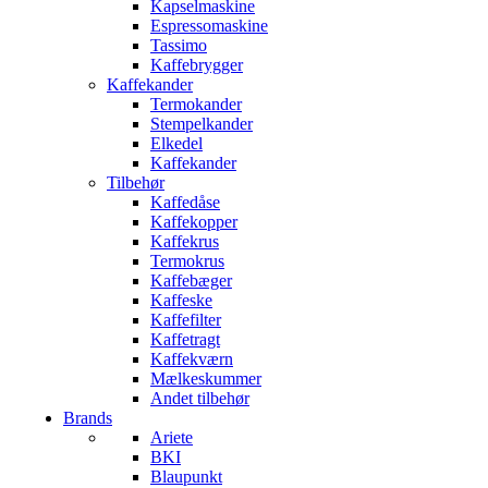
Kapselmaskine
Espressomaskine
Tassimo
Kaffebrygger
Kaffekander
Termokander
Stempelkander
Elkedel
Kaffekander
Tilbehør
Kaffedåse
Kaffekopper
Kaffekrus
Termokrus
Kaffebæger
Kaffeske
Kaffefilter
Kaffetragt
Kaffekværn
Mælkeskummer
Andet tilbehør
Brands
Ariete
BKI
Blaupunkt