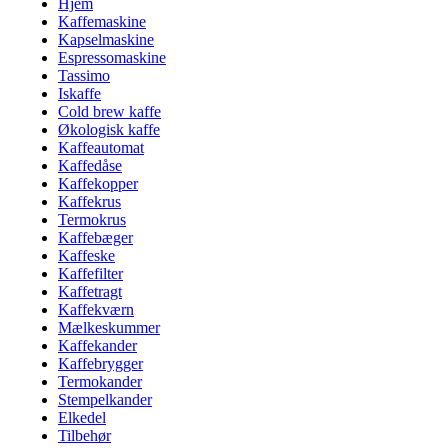
Hjem
Kaffemaskine
Kapselmaskine
Espressomaskine
Tassimo
Iskaffe
Cold brew kaffe
Økologisk kaffe
Kaffeautomat
Kaffedåse
Kaffekopper
Kaffekrus
Termokrus
Kaffebæger
Kaffeske
Kaffefilter
Kaffetragt
Kaffekværn
Mælkeskummer
Kaffekander
Kaffebrygger
Termokander
Stempelkander
Elkedel
Tilbehør