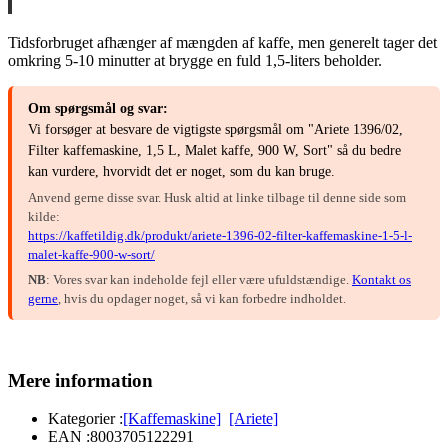
Tidsforbruget afhænger af mængden af kaffe, men generelt tager det
omkring 5-10 minutter at brygge en fuld 1,5-liters beholder.
Om spørgsmål og svar:
Vi forsøger at besvare de vigtigste spørgsmål om "Ariete 1396/02,
Filter kaffemaskine, 1,5 L, Malet kaffe, 900 W, Sort" så du bedre
kan vurdere, hvorvidt det er noget, som du kan bruge.
Anvend gerne disse svar. Husk altid at linke tilbage til denne side som
kilde:
https://kaffetildig.dk/produkt/ariete-1396-02-filter-kaffemaskine-1-5-l-
malet-kaffe-900-w-sort/
NB
: Vores svar kan indeholde fejl eller være ufuldstændige.
Kontakt os
gerne
, hvis du opdager noget, så vi kan forbedre indholdet.
Mere information
Kategorier :
[Kaffemaskine]
[Ariete]
EAN :
8003705122291