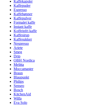
Kaffekapsler
Kaffepuder
Espresso
Kaffebønner
Kaffepulver
Formalet kaffe
Instant kaffe
Koffeinfri kaffe
Kaffesirup
Kaffesukker
Nespresso
Ariete
Smeg
Drip
OBH Nordica
Melitta
Moccamaster
Braun
Blaupunkt
Philips
Senseo
Bosch
KitchenAid
Wilfa
Eva Solo