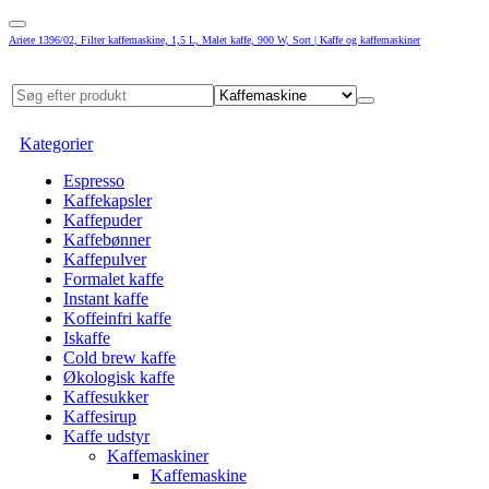
Ariete 1396/02, Filter kaffemaskine, 1,5 L, Malet kaffe, 900 W, Sort | Kaffe og kaffemaskiner
Kategorier
Espresso
Kaffekapsler
Kaffepuder
Kaffebønner
Kaffepulver
Formalet kaffe
Instant kaffe
Koffeinfri kaffe
Iskaffe
Cold brew kaffe
Økologisk kaffe
Kaffesukker
Kaffesirup
Kaffe udstyr
Kaffemaskiner
Kaffemaskine