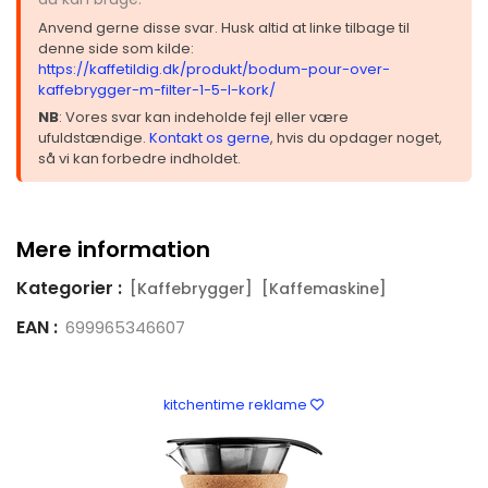
Anvend gerne disse svar. Husk altid at linke tilbage til
denne side som kilde:
https://kaffetildig.dk/produkt/bodum-pour-over-
kaffebrygger-m-filter-1-5-l-kork/
NB
: Vores svar kan indeholde fejl eller være
ufuldstændige.
Kontakt os gerne
, hvis du opdager noget,
så vi kan forbedre indholdet.
Mere information
Kategorier :
[Kaffebrygger]
[Kaffemaskine]
EAN :
699965346607
kitchentime reklame