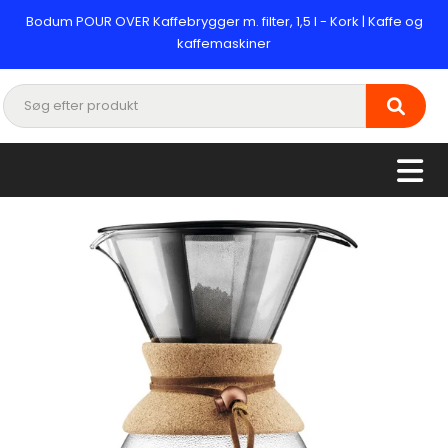
Bodum POUR OVER Kaffebrygger m. filter, 1,5 l - Kork | Kaffe og
kaffemaskiner