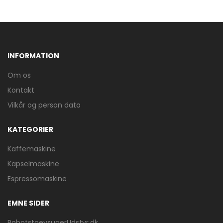
INFORMATION
Om os
Kontakt
Vilkår og person data
KATEGORIER
Kaffemaskine
Kapselmaskine
Espressomaskine
EMNE SIDER
RobotstoevsugerUdstyr.dk