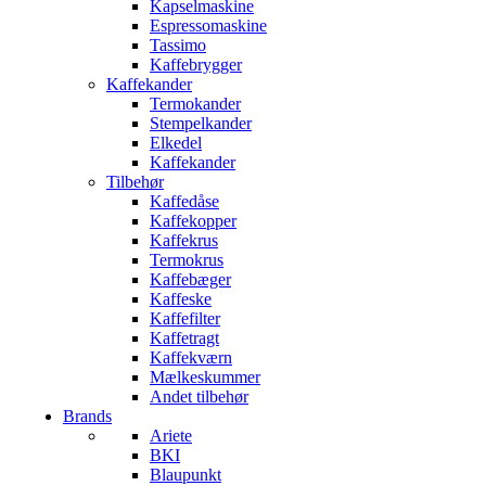
Kapselmaskine
Espressomaskine
Tassimo
Kaffebrygger
Kaffekander
Termokander
Stempelkander
Elkedel
Kaffekander
Tilbehør
Kaffedåse
Kaffekopper
Kaffekrus
Termokrus
Kaffebæger
Kaffeske
Kaffefilter
Kaffetragt
Kaffekværn
Mælkeskummer
Andet tilbehør
Brands
Ariete
BKI
Blaupunkt