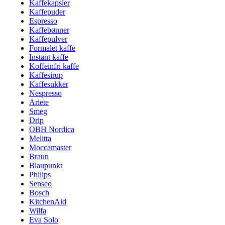
Kaffekapsler
Kaffepuder
Espresso
Kaffebønner
Kaffepulver
Formalet kaffe
Instant kaffe
Koffeinfri kaffe
Kaffesirup
Kaffesukker
Nespresso
Ariete
Smeg
Drip
OBH Nordica
Melitta
Moccamaster
Braun
Blaupunkt
Philips
Senseo
Bosch
KitchenAid
Wilfa
Eva Solo