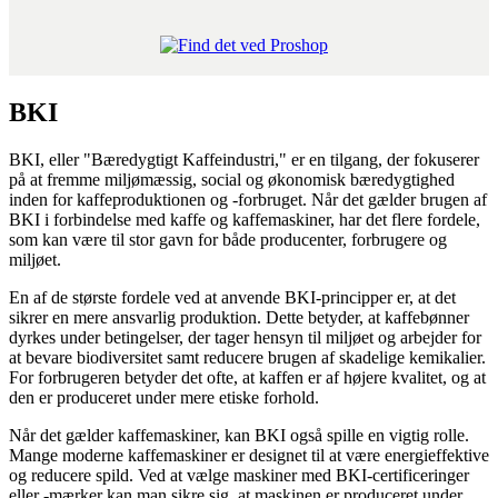
BKI
BKI, eller "Bæredygtigt Kaffeindustri," er en tilgang, der fokuserer
på at fremme miljømæssig, social og økonomisk bæredygtighed
inden for kaffeproduktionen og -forbruget. Når det gælder brugen af
BKI i forbindelse med kaffe og kaffemaskiner, har det flere fordele,
som kan være til stor gavn for både producenter, forbrugere og
miljøet.
En af de største fordele ved at anvende BKI-principper er, at det
sikrer en mere ansvarlig produktion. Dette betyder, at kaffebønner
dyrkes under betingelser, der tager hensyn til miljøet og arbejder for
at bevare biodiversitet samt reducere brugen af skadelige kemikalier.
For forbrugeren betyder det ofte, at kaffen er af højere kvalitet, og at
den er produceret under mere etiske forhold.
Når det gælder kaffemaskiner, kan BKI også spille en vigtig rolle.
Mange moderne kaffemaskiner er designet til at være energieffektive
og reducere spild. Ved at vælge maskiner med BKI-certificeringer
eller -mærker kan man sikre sig, at maskinen er produceret under