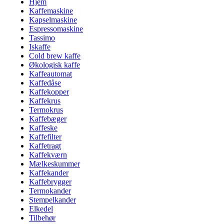
Hjem
Kaffemaskine
Kapselmaskine
Espressomaskine
Tassimo
Iskaffe
Cold brew kaffe
Økologisk kaffe
Kaffeautomat
Kaffedåse
Kaffekopper
Kaffekrus
Termokrus
Kaffebæger
Kaffeske
Kaffefilter
Kaffetragt
Kaffekværn
Mælkeskummer
Kaffekander
Kaffebrygger
Termokander
Stempelkander
Elkedel
Tilbehør