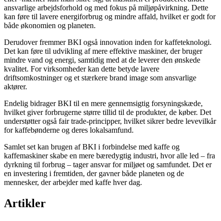
ansvarlige arbejdsforhold og med fokus på miljøpåvirkning. Dette
kan føre til lavere energiforbrug og mindre affald, hvilket er godt for
både økonomien og planeten.
Derudover fremmer BKI også innovation inden for kaffeteknologi.
Det kan føre til udvikling af mere effektive maskiner, der bruger
mindre vand og energi, samtidig med at de leverer den ønskede
kvalitet. For virksomheder kan dette betyde lavere
driftsomkostninger og et stærkere brand image som ansvarlige
aktører.
Endelig bidrager BKI til en mere gennemsigtig forsyningskæde,
hvilket giver forbrugerne større tillid til de produkter, de køber. Det
understøtter også fair trade-principper, hvilket sikrer bedre levevilkår
for kaffebønderne og deres lokalsamfund.
Samlet set kan brugen af BKI i forbindelse med kaffe og
kaffemaskiner skabe en mere bæredygtig industri, hvor alle led – fra
dyrkning til forbrug – tager ansvar for miljøet og samfundet. Det er
en investering i fremtiden, der gavner både planeten og de
mennesker, der arbejder med kaffe hver dag.
Artikler