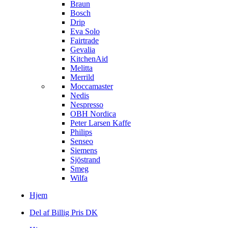
Braun
Bosch
Drip
Eva Solo
Fairtrade
Gevalia
KitchenAid
Melitta
Merrild
Moccamaster
Nedis
Nespresso
OBH Nordica
Peter Larsen Kaffe
Philips
Senseo
Siemens
Sjöstrand
Smeg
Wilfa
Hjem
Del af Billig Pris DK