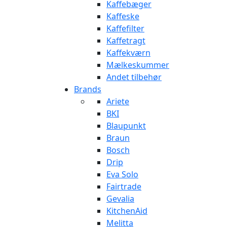
Kaffebæger
Kaffeske
Kaffefilter
Kaffetragt
Kaffekværn
Mælkeskummer
Andet tilbehør
Brands
Ariete
BKI
Blaupunkt
Braun
Bosch
Drip
Eva Solo
Fairtrade
Gevalia
KitchenAid
Melitta