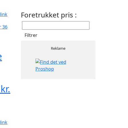
Foretrukket pris :
link
Reklame
e
kr.
link