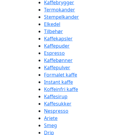
Kaffebrygger
Termokander
Stempelkander
Elkedel
Tilbehør
Kaffekapsler
Kaffepuder
Espresso
Kaffebønner
Kaffepulver
Formalet kaffe
Instant kaffe
Koffeinfri kaffe
Kaffesirup
Kaffesukker
Nespresso
Ariete
Smeg
Drip