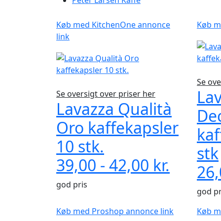
Peter Larsen Kaffe
Køb med KitchenOne annonce
Køb m
link
Se ove
Lav
Se oversigt over priser her
Lavazza Qualità
De
Oro kaffekapsler
kaf
10 stk.
stk
39,00 - 42,00 kr.
26,
god pris
god pr
Køb med Proshop annonce link
Køb m