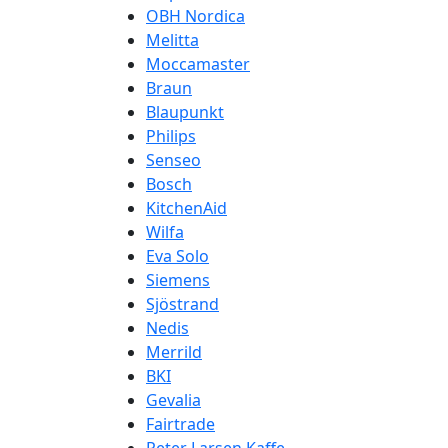
OBH Nordica
Melitta
Moccamaster
Braun
Blaupunkt
Philips
Senseo
Bosch
KitchenAid
Wilfa
Eva Solo
Siemens
Sjöstrand
Nedis
Merrild
BKI
Gevalia
Fairtrade