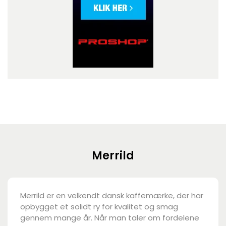
Merrild
Merrild er en velkendt dansk kaffemærke, der har
opbygget et solidt ry for kvalitet og smag
gennem mange år. Når man taler om fordelene