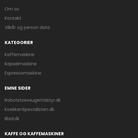
Om os
Kontakt
Vilkår og person data
KATEGORIER
Kaffemaskine
Kapselmaskine
Espressomaskine
EMNE SIDER
RobotstoevsugerUdstyr.dk
KoekkenSpecialisten.dk
iBad.dk
KAFFE OG KAFFEMASKINER