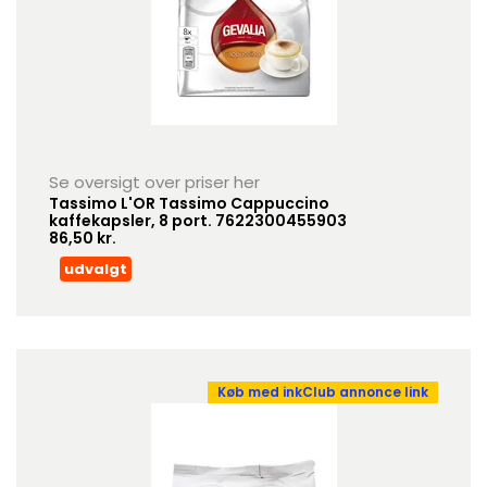
Se oversigt over priser her
Tassimo L'OR Tassimo Cappuccino
kaffekapsler, 8 port. 7622300455903
86,50 kr.
udvalgt
Køb med inkClub annonce link