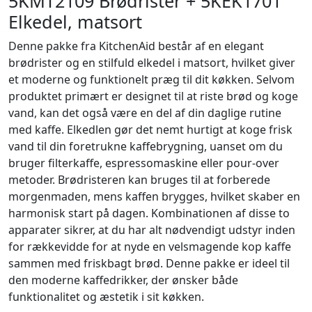
5KMT2109 Brødrister + 5KEK1701
Elkedel, matsort
Denne pakke fra KitchenAid består af en elegant
brødrister og en stilfuld elkedel i matsort, hvilket giver
et moderne og funktionelt præg til dit køkken. Selvom
produktet primært er designet til at riste brød og koge
vand, kan det også være en del af din daglige rutine
med kaffe. Elkedlen gør det nemt hurtigt at koge frisk
vand til din foretrukne kaffebrygning, uanset om du
bruger filterkaffe, espressomaskine eller pour-over
metoder. Brødristeren kan bruges til at forberede
morgenmaden, mens kaffen brygges, hvilket skaber en
harmonisk start på dagen. Kombinationen af disse to
apparater sikrer, at du har alt nødvendigt udstyr inden
for rækkevidde for at nyde en velsmagende kop kaffe
sammen med friskbagt brød. Denne pakke er ideel til
den moderne kaffedrikker, der ønsker både
funktionalitet og æstetik i sit køkken.