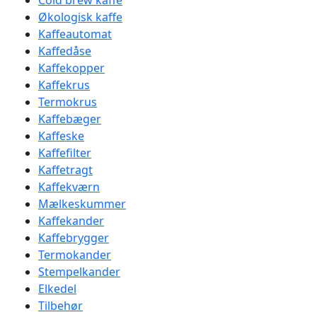
Cold brew kaffe
Økologisk kaffe
Kaffeautomat
Kaffedåse
Kaffekopper
Kaffekrus
Termokrus
Kaffebæger
Kaffeske
Kaffefilter
Kaffetragt
Kaffekværn
Mælkeskummer
Kaffekander
Kaffebrygger
Termokander
Stempelkander
Elkedel
Tilbehør