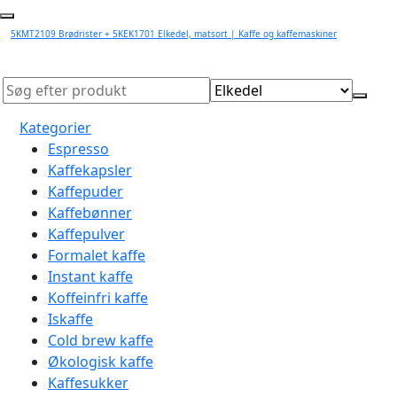
5KMT2109 Brødrister + 5KEK1701 Elkedel, matsort | Kaffe og kaffemaskiner
Kategorier
Espresso
Kaffekapsler
Kaffepuder
Kaffebønner
Kaffepulver
Formalet kaffe
Instant kaffe
Koffeinfri kaffe
Iskaffe
Cold brew kaffe
Økologisk kaffe
Kaffesukker