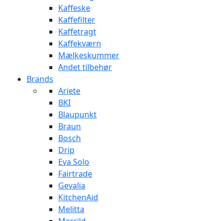
Kaffeske
Kaffefilter
Kaffetragt
Kaffekværn
Mælkeskummer
Andet tilbehør
Brands
Ariete
BKI
Blaupunkt
Braun
Bosch
Drip
Eva Solo
Fairtrade
Gevalia
KitchenAid
Melitta