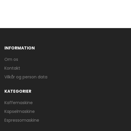
INFORMATION
Om os
Kontakt
Vilkår og person data
KATEGORIER
Kaffemaskine
Kapselmaskine
Espressomaskine