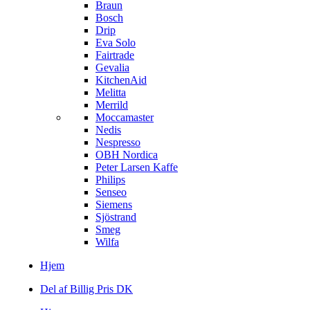
Braun
Bosch
Drip
Eva Solo
Fairtrade
Gevalia
KitchenAid
Melitta
Merrild
Moccamaster
Nedis
Nespresso
OBH Nordica
Peter Larsen Kaffe
Philips
Senseo
Siemens
Sjöstrand
Smeg
Wilfa
Hjem
Del af Billig Pris DK