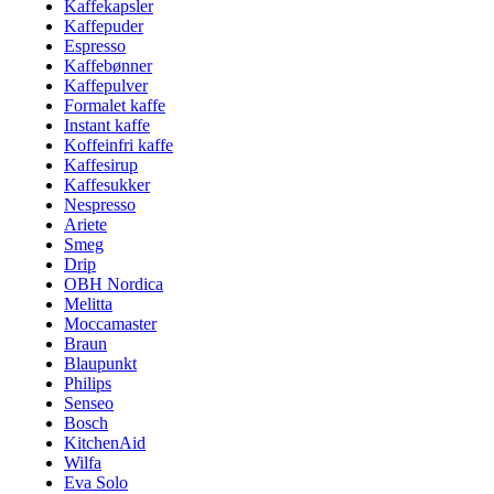
Kaffekapsler
Kaffepuder
Espresso
Kaffebønner
Kaffepulver
Formalet kaffe
Instant kaffe
Koffeinfri kaffe
Kaffesirup
Kaffesukker
Nespresso
Ariete
Smeg
Drip
OBH Nordica
Melitta
Moccamaster
Braun
Blaupunkt
Philips
Senseo
Bosch
KitchenAid
Wilfa
Eva Solo