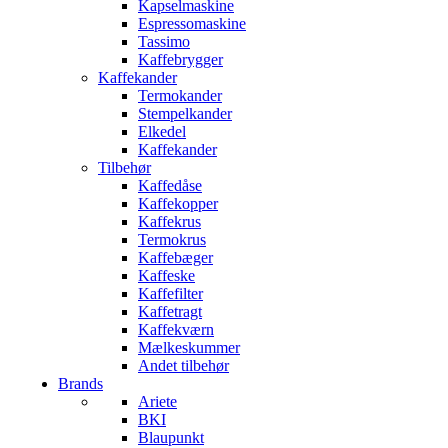
Kapselmaskine
Espressomaskine
Tassimo
Kaffebrygger
Kaffekander
Termokander
Stempelkander
Elkedel
Kaffekander
Tilbehør
Kaffedåse
Kaffekopper
Kaffekrus
Termokrus
Kaffebæger
Kaffeske
Kaffefilter
Kaffetragt
Kaffekværn
Mælkeskummer
Andet tilbehør
Brands
Ariete
BKI
Blaupunkt