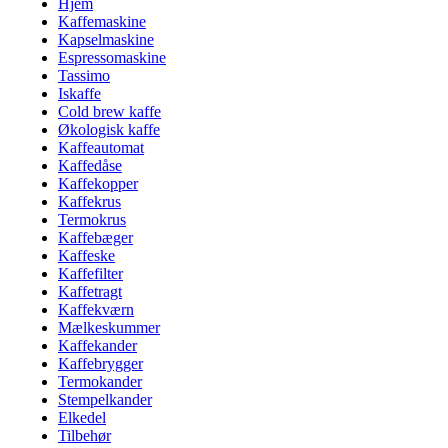
Hjem
Kaffemaskine
Kapselmaskine
Espressomaskine
Tassimo
Iskaffe
Cold brew kaffe
Økologisk kaffe
Kaffeautomat
Kaffedåse
Kaffekopper
Kaffekrus
Termokrus
Kaffebæger
Kaffeske
Kaffefilter
Kaffetragt
Kaffekværn
Mælkeskummer
Kaffekander
Kaffebrygger
Termokander
Stempelkander
Elkedel
Tilbehør