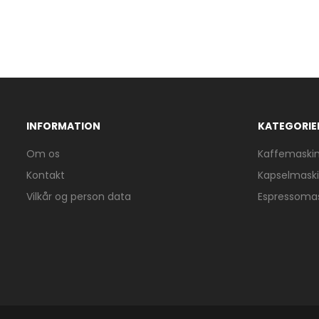
INFORMATION
KATEGORIE
Om os
Kaffemaski
Kontakt
Kapselmask
Vilkår og person data
Espressoma