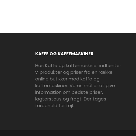
KAFFE OG KAFFEMASKINER
Hos Kaffe og kaffemaskiner indhenter
vi produkter og priser fra en række
online butikker med kaffe og
kaffemaskiner. Vores mål er at give
information om bedste priser,
lagterstaus og fragt. Der tages
forbehold for fejl.