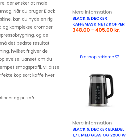
ere, der ønsker at male
smag. Når du bruger Black
Mere information
BLACK & DECKER
kine, kan du nyde en rig,
KAFFEMASKINE 12 KOPPER
ed og komplekse aromaer.
348,00 - 405,00 kr.
espressobrygning, og de
opnå det bedste resultat,
ng, hvilket frigiver de
Proshop reklame
eoplevelse. Uanset om du
æmpet smagsprofil, vil disse
fekte kop sort kaffe hver
tioner og pris på
Mere information
BLACK & DECKER ELKEDEL
1,7 L MED GLAS OG 2200 W