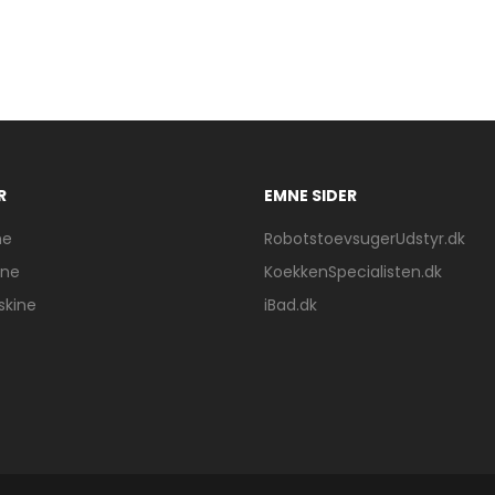
R
EMNE SIDER
ne
RobotstoevsugerUdstyr.dk
ine
KoekkenSpecialisten.dk
skine
iBad.dk