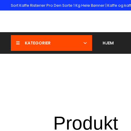
Sort Kaffe Risterier Pro Den Sorte 1 Kg Hele Bønner | Kaffe og k
KATEGORIER
HJEM