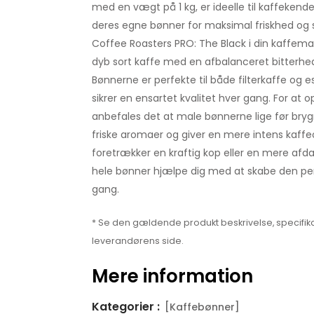
med en vægt på 1 kg, er ideelle til kaffekend
deres egne bønner for maksimal friskhed og 
Coffee Roasters PRO: The Black i din kaffemas
dyb sort kaffe med en afbalanceret bitterh
Bønnerne er perfekte til både filterkaffe og 
sikrer en ensartet kvalitet hver gang. For at 
anbefales det at male bønnerne lige før brygni
friske aromaer og giver en mere intens kaff
foretrækker en kraftig kop eller en mere afd
hele bønner hjælpe dig med at skabe den per
gang.
* Se den gældende produkt beskrivelse, specifika
leverandørens side.
Mere information
Kategorier :
[Kaffebønner]