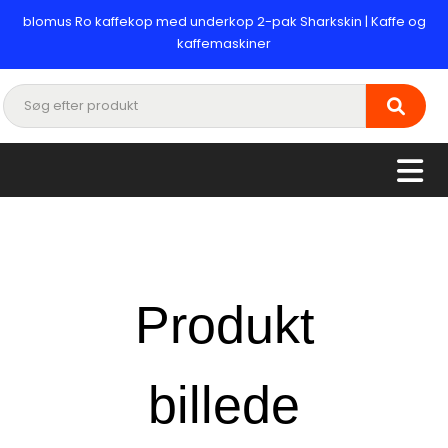
blomus Ro kaffekop med underkop 2-pak Sharkskin | Kaffe og
kaffemaskiner