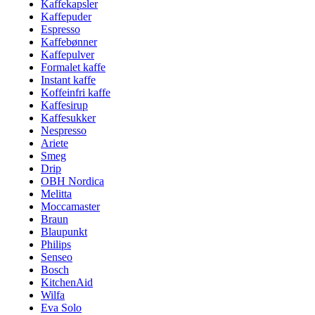
Kaffekapsler
Kaffepuder
Espresso
Kaffebønner
Kaffepulver
Formalet kaffe
Instant kaffe
Koffeinfri kaffe
Kaffesirup
Kaffesukker
Nespresso
Ariete
Smeg
Drip
OBH Nordica
Melitta
Moccamaster
Braun
Blaupunkt
Philips
Senseo
Bosch
KitchenAid
Wilfa
Eva Solo