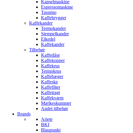
Kapselmaskine
Espressomaskine
Tassimo
Kaffebrygger
Kaffekander
Termokander
Stempelkander
Elkedel
Kaffekander
Tilbehør
Kaffedåse
Kaffekopper
Kaffekrus
Termokrus
Kaffebæger
Kaffeske
Kaffefilter
Kaffetragt
Kaffekværn
Mælkeskummer
Andet tilbehør
Brands
Ariete
BKI
Blaupunkt