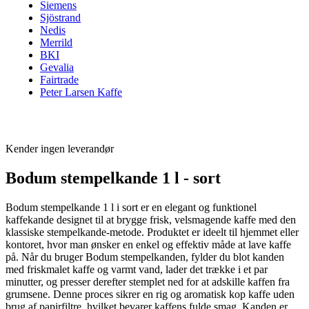
Siemens
Sjöstrand
Nedis
Merrild
BKI
Gevalia
Fairtrade
Peter Larsen Kaffe
Kender ingen leverandør
Bodum stempelkande 1 l - sort
Bodum stempelkande 1 l i sort er en elegant og funktionel
kaffekande designet til at brygge frisk, velsmagende kaffe med den
klassiske stempelkande-metode. Produktet er ideelt til hjemmet eller
kontoret, hvor man ønsker en enkel og effektiv måde at lave kaffe
på. Når du bruger Bodum stempelkanden, fylder du blot kanden
med friskmalet kaffe og varmt vand, lader det trække i et par
minutter, og presser derefter stemplet ned for at adskille kaffen fra
grumsene. Denne proces sikrer en rig og aromatisk kop kaffe uden
brug af papirfiltre, hvilket bevarer kaffens fulde smag. Kanden er