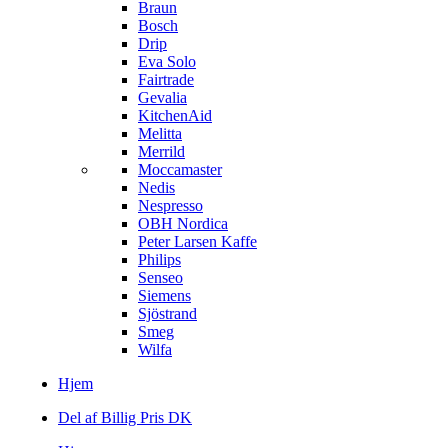
Braun
Bosch
Drip
Eva Solo
Fairtrade
Gevalia
KitchenAid
Melitta
Merrild
Moccamaster
Nedis
Nespresso
OBH Nordica
Peter Larsen Kaffe
Philips
Senseo
Siemens
Sjöstrand
Smeg
Wilfa
Hjem
Del af Billig Pris DK