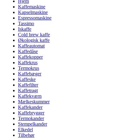
Hjem
Kaffemaskine
Kapselmaskine
Espressomaskine
Tassimo
Iskaffe
Cold brew kaffe
Økologisk kaffe
Kaffeautomat
Kaffedåse
Kaffekopper
Kaffekrus
Termokrus
Kaffebæger
Kaffeske
Kaffefilter
Kaffetragt
Kaffekværn
Mælkeskummer
Kaffekander
Kaffebrygger
Termokander
Stempelkander
Elkedel
Tilbehør