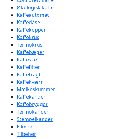
Cold brew kaffe
Økologisk kaffe
Kaffeautomat
Kaffedåse
Kaffekopper
Kaffekrus
Termokrus
Kaffebæger
Kaffeske
Kaffefilter
Kaffetragt
Kaffekværn
Mælkeskummer
Kaffekander
Kaffebrygger
Termokander
Stempelkander
Elkedel
Tilbehør