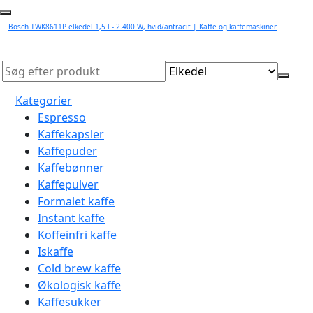
Bosch TWK8611P elkedel 1,5 l - 2.400 W, hvid/antracit | Kaffe og kaffemaskiner
Kategorier
Espresso
Kaffekapsler
Kaffepuder
Kaffebønner
Kaffepulver
Formalet kaffe
Instant kaffe
Koffeinfri kaffe
Iskaffe
Cold brew kaffe
Økologisk kaffe
Kaffesukker