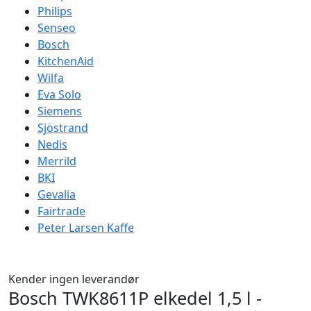
Philips
Senseo
Bosch
KitchenAid
Wilfa
Eva Solo
Siemens
Sjöstrand
Nedis
Merrild
BKI
Gevalia
Fairtrade
Peter Larsen Kaffe
Kender ingen leverandør
Bosch TWK8611P elkedel 1,5 l -