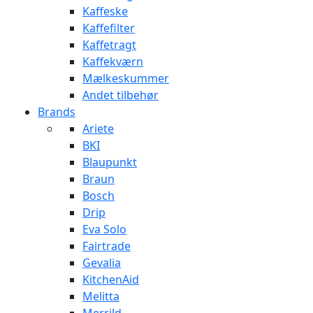
Kaffeske
Kaffefilter
Kaffetragt
Kaffekværn
Mælkeskummer
Andet tilbehør
Brands
Ariete
BKI
Blaupunkt
Braun
Bosch
Drip
Eva Solo
Fairtrade
Gevalia
KitchenAid
Melitta