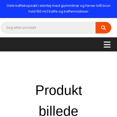
Dele kaffekopsæt i stentøj med gummitræ og farver blå brun
hvid 150 ml | Kaffe og kaffemaskiner