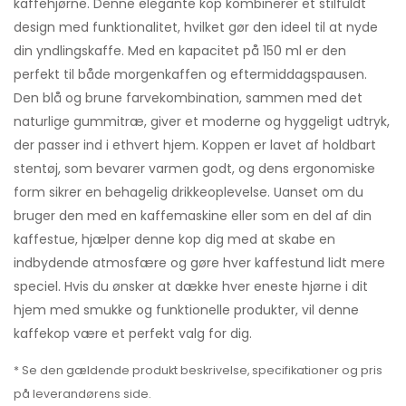
kaffehjørne. Denne elegante kop kombinerer et stilfuldt
design med funktionalitet, hvilket gør den ideel til at nyde
din yndlingskaffe. Med en kapacitet på 150 ml er den
perfekt til både morgenkaffen og eftermiddagspausen.
Den blå og brune farvekombination, sammen med det
naturlige gummitræ, giver et moderne og hyggeligt udtryk,
der passer ind i ethvert hjem. Koppen er lavet af holdbart
stentøj, som bevarer varmen godt, og dens ergonomiske
form sikrer en behagelig drikkeoplevelse. Uanset om du
bruger den med en kaffemaskine eller som en del af din
kaffestue, hjælper denne kop dig med at skabe en
indbydende atmosfære og gøre hver kaffestund lidt mere
speciel. Hvis du ønsker at dække hver eneste hjørne i dit
hjem med smukke og funktionelle produkter, vil denne
kaffekop være et perfekt valg for dig.
* Se den gældende produkt beskrivelse, specifikationer og pris
på leverandørens side.