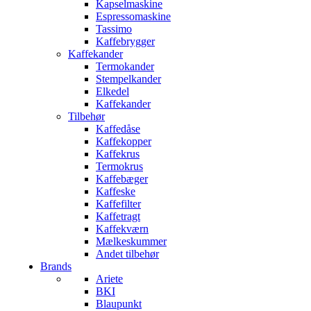
Kapselmaskine
Espressomaskine
Tassimo
Kaffebrygger
Kaffekander
Termokander
Stempelkander
Elkedel
Kaffekander
Tilbehør
Kaffedåse
Kaffekopper
Kaffekrus
Termokrus
Kaffebæger
Kaffeske
Kaffefilter
Kaffetragt
Kaffekværn
Mælkeskummer
Andet tilbehør
Brands
Ariete
BKI
Blaupunkt