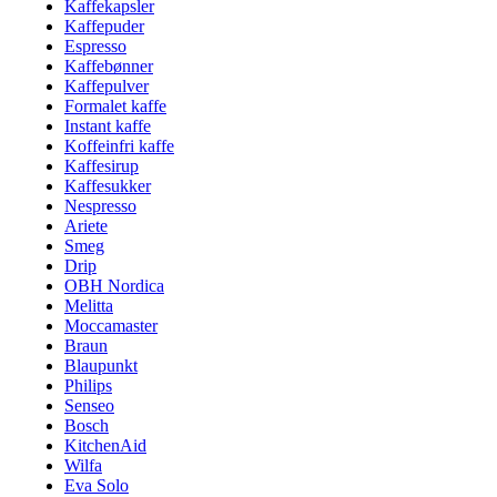
Kaffekapsler
Kaffepuder
Espresso
Kaffebønner
Kaffepulver
Formalet kaffe
Instant kaffe
Koffeinfri kaffe
Kaffesirup
Kaffesukker
Nespresso
Ariete
Smeg
Drip
OBH Nordica
Melitta
Moccamaster
Braun
Blaupunkt
Philips
Senseo
Bosch
KitchenAid
Wilfa
Eva Solo