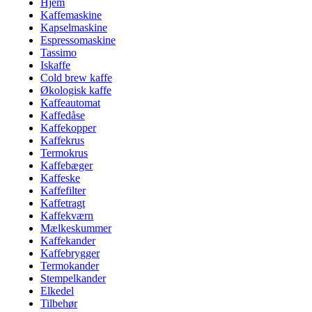
Hjem
Kaffemaskine
Kapselmaskine
Espressomaskine
Tassimo
Iskaffe
Cold brew kaffe
Økologisk kaffe
Kaffeautomat
Kaffedåse
Kaffekopper
Kaffekrus
Termokrus
Kaffebæger
Kaffeske
Kaffefilter
Kaffetragt
Kaffekværn
Mælkeskummer
Kaffekander
Kaffebrygger
Termokander
Stempelkander
Elkedel
Tilbehør