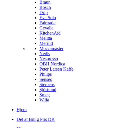
Braun
Bosch
Drip
Eva Solo
Fairtrade
Gevalia
KitchenAid
Melitta
Merrild
Moccamaster
Nedis
Nespresso
OBH Nordica
Peter Larsen Kaffe
Philips
Senseo
Siemens
Sjöstrand
Smeg
Wilfa
Hjem
Del af Billig Pris DK