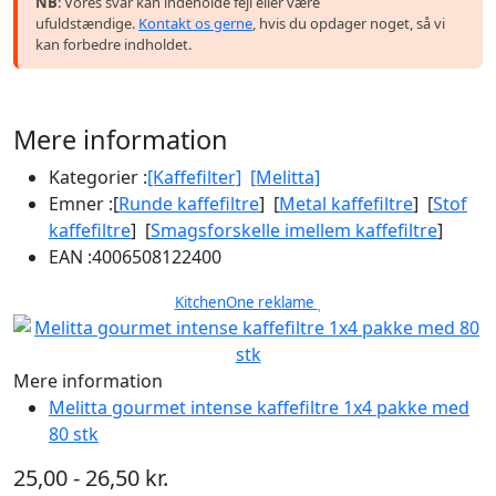
NB
: Vores svar kan indeholde fejl eller være
ufuldstændige.
Kontakt os gerne
, hvis du opdager noget, så vi
kan forbedre indholdet.
Mere information
Kategorier :
[Kaffefilter]
[Melitta]
Emner :
[
Runde kaffefiltre
] [
Metal kaffefiltre
] [
Stof
kaffefiltre
] [
Smagsforskelle imellem kaffefiltre
]
EAN :
4006508122400
KitchenOne reklame
Mere information
Melitta gourmet intense kaffefiltre 1x4 pakke med
80 stk
25,00 - 26,50 kr.