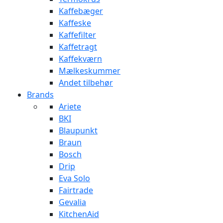
Kaffebæger
Kaffeske
Kaffefilter
Kaffetragt
Kaffekværn
Mælkeskummer
Andet tilbehør
Brands
Ariete
BKI
Blaupunkt
Braun
Bosch
Drip
Eva Solo
Fairtrade
Gevalia
KitchenAid