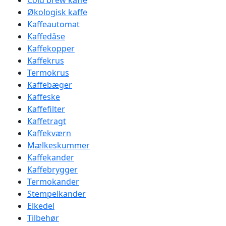
Cold brew kaffe
Økologisk kaffe
Kaffeautomat
Kaffedåse
Kaffekopper
Kaffekrus
Termokrus
Kaffebæger
Kaffeske
Kaffefilter
Kaffetragt
Kaffekværn
Mælkeskummer
Kaffekander
Kaffebrygger
Termokander
Stempelkander
Elkedel
Tilbehør