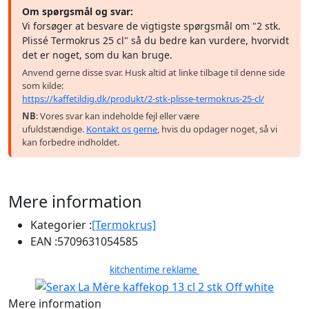
Om spørgsmål og svar:
Vi forsøger at besvare de vigtigste spørgsmål om "2 stk.
Plissé Termokrus 25 cl" så du bedre kan vurdere, hvorvidt
det er noget, som du kan bruge.
Anvend gerne disse svar. Husk altid at linke tilbage til denne side
som kilde:
https://kaffetildig.dk/produkt/2-stk-plisse-termokrus-25-cl/
NB
: Vores svar kan indeholde fejl eller være
ufuldstændige.
Kontakt os gerne
, hvis du opdager noget, så vi
kan forbedre indholdet.
Mere information
Kategorier :
[Termokrus]
EAN :
5709631054585
kitchentime reklame
Mere information