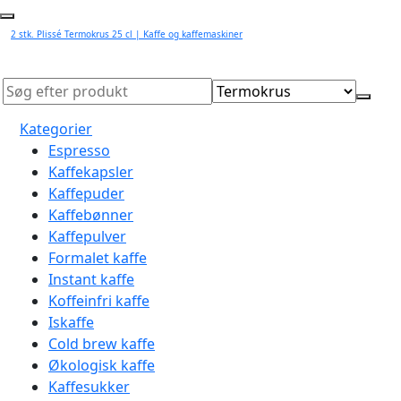
2 stk. Plissé Termokrus 25 cl | Kaffe og kaffemaskiner
Kategorier
Espresso
Kaffekapsler
Kaffepuder
Kaffebønner
Kaffepulver
Formalet kaffe
Instant kaffe
Koffeinfri kaffe
Iskaffe
Cold brew kaffe
Økologisk kaffe
Kaffesukker