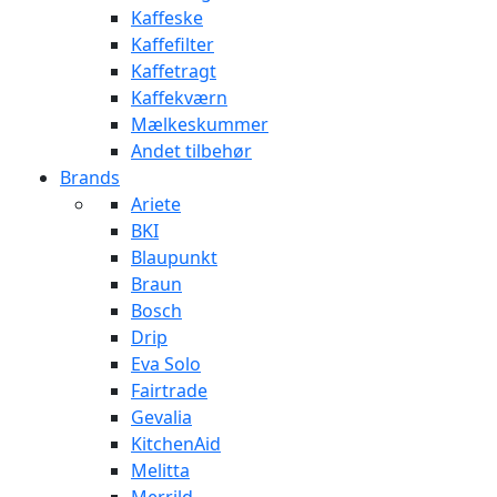
Kaffeske
Kaffefilter
Kaffetragt
Kaffekværn
Mælkeskummer
Andet tilbehør
Brands
Ariete
BKI
Blaupunkt
Braun
Bosch
Drip
Eva Solo
Fairtrade
Gevalia
KitchenAid
Melitta