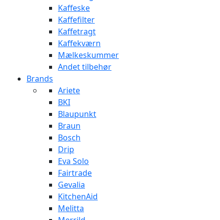
Kaffeske
Kaffefilter
Kaffetragt
Kaffekværn
Mælkeskummer
Andet tilbehør
Brands
Ariete
BKI
Blaupunkt
Braun
Bosch
Drip
Eva Solo
Fairtrade
Gevalia
KitchenAid
Melitta