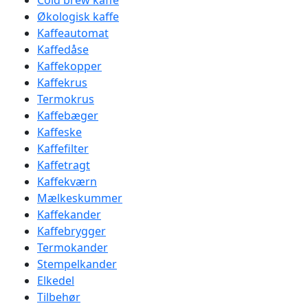
Cold brew kaffe
Økologisk kaffe
Kaffeautomat
Kaffedåse
Kaffekopper
Kaffekrus
Termokrus
Kaffebæger
Kaffeske
Kaffefilter
Kaffetragt
Kaffekværn
Mælkeskummer
Kaffekander
Kaffebrygger
Termokander
Stempelkander
Elkedel
Tilbehør