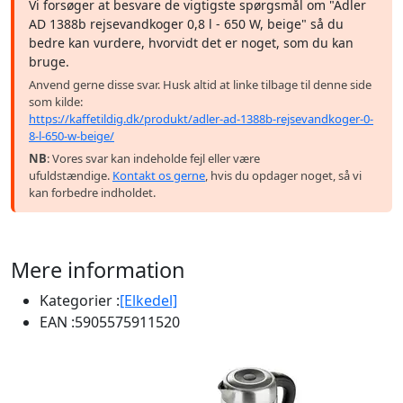
Vi forsøger at besvare de vigtigste spørgsmål om "Adler
AD 1388b rejsevandkoger 0,8 l - 650 W, beige" så du
bedre kan vurdere, hvorvidt det er noget, som du kan
bruge.
Anvend gerne disse svar. Husk altid at linke tilbage til denne side
som kilde:
https://kaffetildig.dk/produkt/adler-ad-1388b-rejsevandkoger-0-
8-l-650-w-beige/
NB
: Vores svar kan indeholde fejl eller være
ufuldstændige.
Kontakt os gerne
, hvis du opdager noget, så vi
kan forbedre indholdet.
Mere information
Kategorier :
[Elkedel]
EAN :
5905575911520