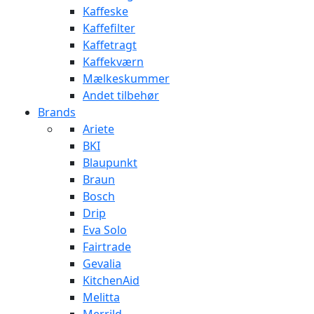
Kaffeske
Kaffefilter
Kaffetragt
Kaffekværn
Mælkeskummer
Andet tilbehør
Brands
Ariete
BKI
Blaupunkt
Braun
Bosch
Drip
Eva Solo
Fairtrade
Gevalia
KitchenAid
Melitta