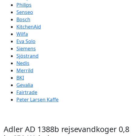
Philips
Senseo
Bosch
KitchenAid
Wilfa
Eva Solo
Siemens
Sjöstrand
Nedis
Merrild
BKI
Gevalia
Fairtrade
Peter Larsen Kaffe
Adler AD 1388b rejsevandkoger 0,8