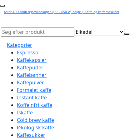
Adler AD 1388b rejsevandkoger 0,8 l - 650 W, beige | Kaffe og kaffemaskiner
Kategorier
Espresso
Kaffekapsler
Kaffepuder
Kaffebønner
Kaffepulver
Formalet kaffe
Instant kaffe
Koffeinfri kaffe
Iskaffe
Cold brew kaffe
Økologisk kaffe
Kaffesukker