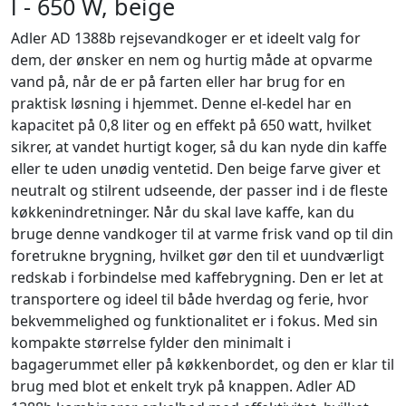
l - 650 W, beige
Adler AD 1388b rejsevandkoger er et ideelt valg for
dem, der ønsker en nem og hurtig måde at opvarme
vand på, når de er på farten eller har brug for en
praktisk løsning i hjemmet. Denne el-kedel har en
kapacitet på 0,8 liter og en effekt på 650 watt, hvilket
sikrer, at vandet hurtigt koger, så du kan nyde din kaffe
eller te uden unødig ventetid. Den beige farve giver et
neutralt og stilrent udseende, der passer ind i de fleste
køkkenindretninger. Når du skal lave kaffe, kan du
bruge denne vandkoger til at varme frisk vand op til din
foretrukne brygning, hvilket gør den til et uundværligt
redskab i forbindelse med kaffebrygning. Den er let at
transportere og ideel til både hverdag og ferie, hvor
bekvemmelighed og funktionalitet er i fokus. Med sin
kompakte størrelse fylder den minimalt i
bagagerummet eller på køkkenbordet, og den er klar til
brug med blot et enkelt tryk på knappen. Adler AD