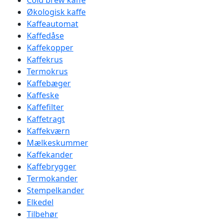
Cold brew kaffe
Økologisk kaffe
Kaffeautomat
Kaffedåse
Kaffekopper
Kaffekrus
Termokrus
Kaffebæger
Kaffeske
Kaffefilter
Kaffetragt
Kaffekværn
Mælkeskummer
Kaffekander
Kaffebrygger
Termokander
Stempelkander
Elkedel
Tilbehør