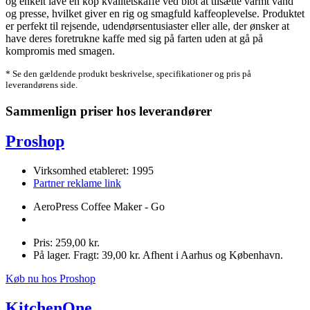
og enkelt lave en kop kvalitetskaffe ved blot at tilsætte varmt vand
og presse, hvilket giver en rig og smagfuld kaffeoplevelse. Produktet
er perfekt til rejsende, udendørsentusiaster eller alle, der ønsker at
have deres foretrukne kaffe med sig på farten uden at gå på
kompromis med smagen.
* Se den gældende produkt beskrivelse, specifikationer og pris på
leverandørens side.
Sammenlign priser hos leverandører
Proshop
Virksomhed etableret: 1995
Partner reklame link
AeroPress Coffee Maker - Go
Pris: 259,00 kr.
På lager. Fragt: 39,00 kr. Afhent i Aarhus og København.
Køb nu hos Proshop
KitchenOne