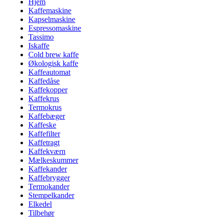
Hjem
Kaffemaskine
Kapselmaskine
Espressomaskine
Tassimo
Iskaffe
Cold brew kaffe
Økologisk kaffe
Kaffeautomat
Kaffedåse
Kaffekopper
Kaffekrus
Termokrus
Kaffebæger
Kaffeske
Kaffefilter
Kaffetragt
Kaffekværn
Mælkeskummer
Kaffekander
Kaffebrygger
Termokander
Stempelkander
Elkedel
Tilbehør