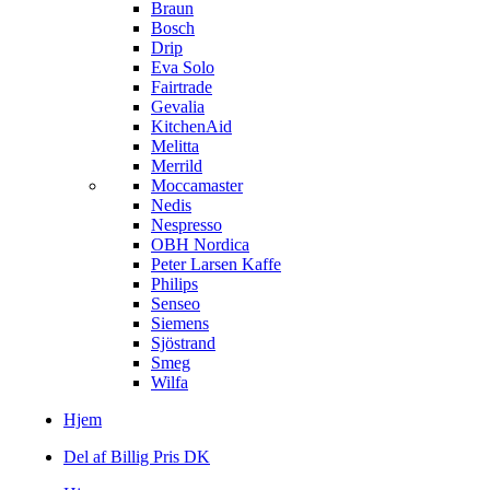
Braun
Bosch
Drip
Eva Solo
Fairtrade
Gevalia
KitchenAid
Melitta
Merrild
Moccamaster
Nedis
Nespresso
OBH Nordica
Peter Larsen Kaffe
Philips
Senseo
Siemens
Sjöstrand
Smeg
Wilfa
Hjem
Del af Billig Pris DK