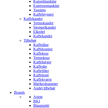
Kapselmaskine
Espressomaskine
Tassimo
Kaffebrygger
Kaffekander
Termokander
Stempelkander
Elkedel
Kaffekander
Tilbehør
Kaffedåse
Kaffekopper
Kaffekrus
Termokrus
Kaffebæger
Kaffeske
Kaffefilter
Kaffetragt
Kaffekværn
Mælkeskummer
Andet tilbehør
Brands
Ariete
BKI
Blaupunkt