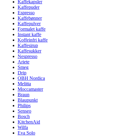
Kaffekapsler
Kaffepuder
Espresso
Kaffebønner
Kaffepulver
Formalet kaffe
Instant kaffe
Koffeinfri kaffe
Kaffesirup
Kaffesukker
Nespresso
Ariete
Smeg
Drip
OBH Nordica
Melitta
Moccamaster
Braun
Blaupunkt
Philips
Senseo
Bosch
KitchenAid
Wilfa
Eva Solo