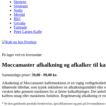
Siemens
Sjöstrand
Nedis
Merrild
BKI
Gevalia
Fairtrade
Peter Larsen Kaffe
På lager ved en leverandør
Moccamaster afkalkning og afkalker til ka
Sammenlign priser:
59,00 - 99,00 kr.
Afkalkning af Moccamaster kaffemaskinen er en vigtig vedligeholdelses
tilhørende tilbehør, som typisk inkluderer en afkalkningsmiddel elle
væsken løbe gennem maskinen for at fjerne kalkaflejringer. Det anbefal
kaffens smag eller maskinens funktion. Regelmæssig afkalkning er ess
* Se den gældende produkt beskrivelse, specifikationer og pris på leverandørens 