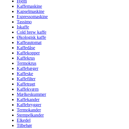
Hjem
Kaffemaskine
Kapselmaskine
Espressomaskine
Tassimo
Iskaffe
Cold brew kaffe
Økologisk kaffe
Kaffeautomat
Kaffedåse
Kaffekopper
Kaffekrus
Termokrus
Kaffebæger
Kaffeske
Kaffefilter
Kaffetragt
Kaffekværn
Mælkeskummer
Kaffekander
Kaffebrygger
Termokander
Stempelkander
Elkedel
Tilbehør