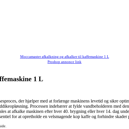
Moccamaster afkalkning og afkalker til kaffemaskine 1 L
Proshop annonce link
ffemaskine 1 L
proces, der hjælper med at forlænge maskinens levetid og sikre optimal
r eddikeopløsning. Processen indebærer at fylde vandbeholderen med den
es at afkalke maskinen efter hver 40. brygning eller hver 14. dag under
entiel for at opretholde en velsmagende kop kaffe og forhindre skader 
side.