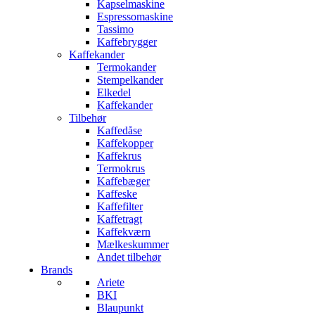
Kapselmaskine
Espressomaskine
Tassimo
Kaffebrygger
Kaffekander
Termokander
Stempelkander
Elkedel
Kaffekander
Tilbehør
Kaffedåse
Kaffekopper
Kaffekrus
Termokrus
Kaffebæger
Kaffeske
Kaffefilter
Kaffetragt
Kaffekværn
Mælkeskummer
Andet tilbehør
Brands
Ariete
BKI
Blaupunkt