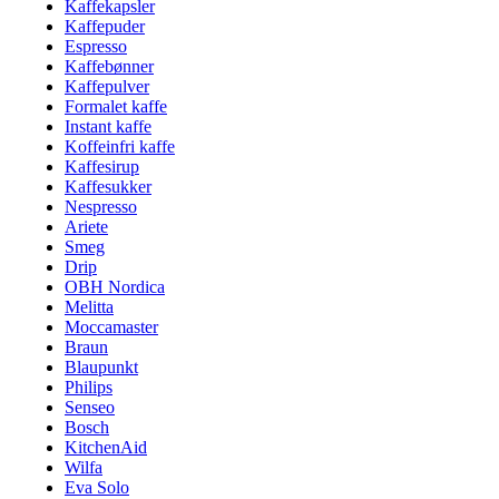
Kaffekapsler
Kaffepuder
Espresso
Kaffebønner
Kaffepulver
Formalet kaffe
Instant kaffe
Koffeinfri kaffe
Kaffesirup
Kaffesukker
Nespresso
Ariete
Smeg
Drip
OBH Nordica
Melitta
Moccamaster
Braun
Blaupunkt
Philips
Senseo
Bosch
KitchenAid
Wilfa
Eva Solo