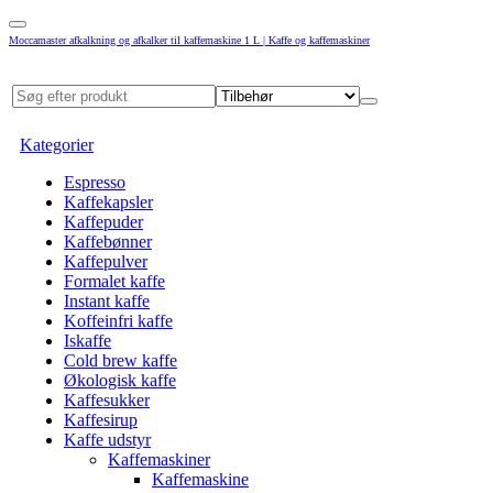
Moccamaster afkalkning og afkalker til kaffemaskine 1 L | Kaffe og kaffemaskiner
Kategorier
Espresso
Kaffekapsler
Kaffepuder
Kaffebønner
Kaffepulver
Formalet kaffe
Instant kaffe
Koffeinfri kaffe
Iskaffe
Cold brew kaffe
Økologisk kaffe
Kaffesukker
Kaffesirup
Kaffe udstyr
Kaffemaskiner
Kaffemaskine