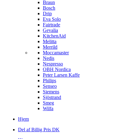
Braun
Bosch
Drip
Eva Solo
Fairtrade
Gevalia
KitchenAid
Melitta
Merrild
Moccamaster
Nedis
Nespresso
OBH Nordica
Peter Larsen Kaffe
Philips
Senseo
Siemens
Sjöstrand
Smeg
Wilfa
Hjem
Del af Billig Pris DK