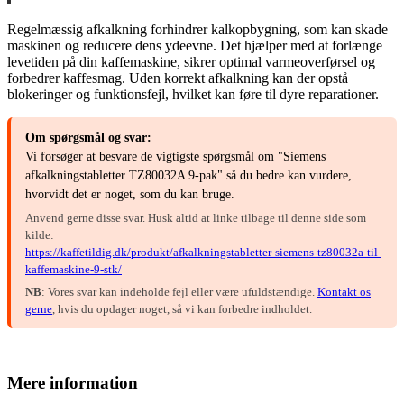
Regelmæssig afkalkning forhindrer kalkopbygning, som kan skade
maskinen og reducere dens ydeevne. Det hjælper med at forlænge
levetiden på din kaffemaskine, sikrer optimal varmeoverførsel og
forbedrer kaffesmag. Uden korrekt afkalkning kan der opstå
blokeringer og funktionsfejl, hvilket kan føre til dyre reparationer.
Om spørgsmål og svar:
Vi forsøger at besvare de vigtigste spørgsmål om "Siemens
afkalkningstabletter TZ80032A 9-pak" så du bedre kan vurdere,
hvorvidt det er noget, som du kan bruge.
Anvend gerne disse svar. Husk altid at linke tilbage til denne side som
kilde:
https://kaffetildig.dk/produkt/afkalkningstabletter-siemens-tz80032a-til-
kaffemaskine-9-stk/
NB
: Vores svar kan indeholde fejl eller være ufuldstændige.
Kontakt os
gerne
, hvis du opdager noget, så vi kan forbedre indholdet.
Mere information