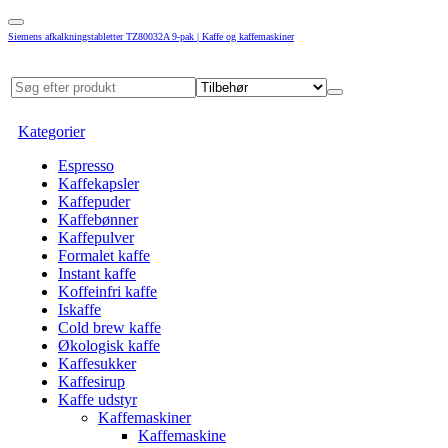
Siemens afkalkningstabletter TZ80032A 9-pak | Kaffe og kaffemaskiner
Kategorier
Espresso
Kaffekapsler
Kaffepuder
Kaffebønner
Kaffepulver
Formalet kaffe
Instant kaffe
Koffeinfri kaffe
Iskaffe
Cold brew kaffe
Økologisk kaffe
Kaffesukker
Kaffesirup
Kaffe udstyr
Kaffemaskiner
Kaffemaskine