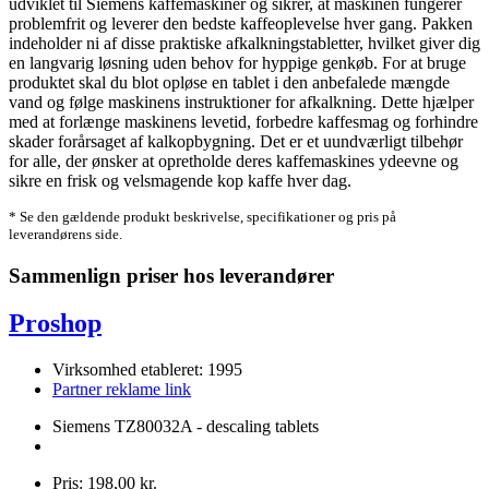
udviklet til Siemens kaffemaskiner og sikrer, at maskinen fungerer
problemfrit og leverer den bedste kaffeoplevelse hver gang. Pakken
indeholder ni af disse praktiske afkalkningstabletter, hvilket giver dig
en langvarig løsning uden behov for hyppige genkøb. For at bruge
produktet skal du blot opløse en tablet i den anbefalede mængde
vand og følge maskinens instruktioner for afkalkning. Dette hjælper
med at forlænge maskinens levetid, forbedre kaffesmag og forhindre
skader forårsaget af kalkopbygning. Det er et uundværligt tilbehør
for alle, der ønsker at opretholde deres kaffemaskines ydeevne og
sikre en frisk og velsmagende kop kaffe hver dag.
* Se den gældende produkt beskrivelse, specifikationer og pris på
leverandørens side.
Sammenlign priser hos leverandører
Proshop
Virksomhed etableret: 1995
Partner reklame link
Siemens TZ80032A - descaling tablets
Pris: 198,00 kr.