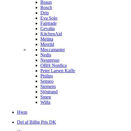
Braun
Bosch
Drip
Eva Solo
Fairtrade
Gevalia
KitchenAid
Melitta
Merrild
Moccamaster
Nedis
Nespresso
OBH Nordica
Peter Larsen Kaffe
Philips
Senseo
Siemens
Sjöstrand
Smeg
Wilfa
Hjem
Del af Billig Pris DK