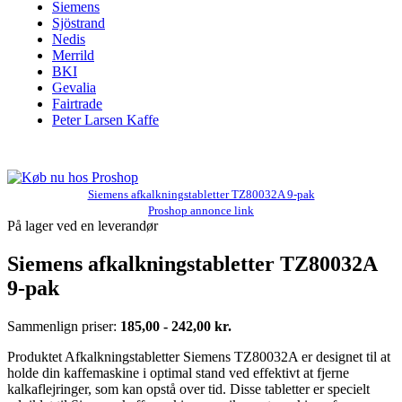
Siemens
Sjöstrand
Nedis
Merrild
BKI
Gevalia
Fairtrade
Peter Larsen Kaffe
Siemens afkalkningstabletter TZ80032A 9-pak
Proshop annonce link
På lager ved en leverandør
Siemens afkalkningstabletter TZ80032A
9-pak
Sammenlign priser:
185,00 - 242,00 kr.
Produktet Afkalkningstabletter Siemens TZ80032A er designet til at
holde din kaffemaskine i optimal stand ved effektivt at fjerne
kalkaflejringer, som kan opstå over tid. Disse tabletter er specielt