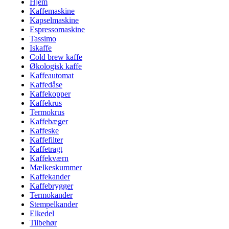
Hjem
Kaffemaskine
Kapselmaskine
Espressomaskine
Tassimo
Iskaffe
Cold brew kaffe
Økologisk kaffe
Kaffeautomat
Kaffedåse
Kaffekopper
Kaffekrus
Termokrus
Kaffebæger
Kaffeske
Kaffefilter
Kaffetragt
Kaffekværn
Mælkeskummer
Kaffekander
Kaffebrygger
Termokander
Stempelkander
Elkedel
Tilbehør