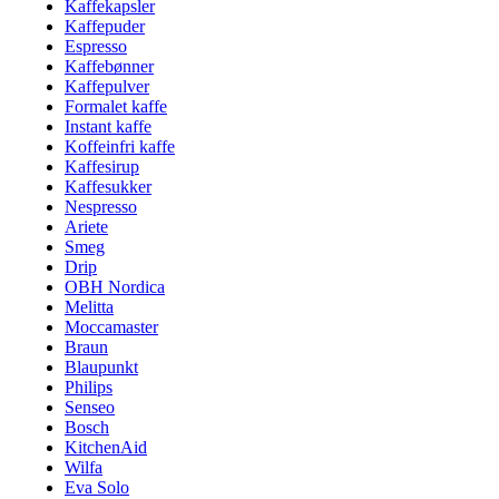
Kaffekapsler
Kaffepuder
Espresso
Kaffebønner
Kaffepulver
Formalet kaffe
Instant kaffe
Koffeinfri kaffe
Kaffesirup
Kaffesukker
Nespresso
Ariete
Smeg
Drip
OBH Nordica
Melitta
Moccamaster
Braun
Blaupunkt
Philips
Senseo
Bosch
KitchenAid
Wilfa
Eva Solo