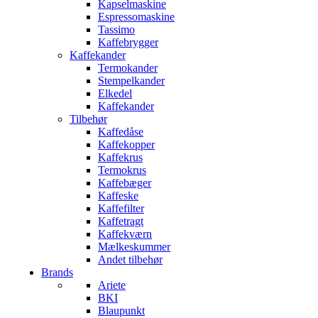
Kapselmaskine
Espressomaskine
Tassimo
Kaffebrygger
Kaffekander
Termokander
Stempelkander
Elkedel
Kaffekander
Tilbehør
Kaffedåse
Kaffekopper
Kaffekrus
Termokrus
Kaffebæger
Kaffeske
Kaffefilter
Kaffetragt
Kaffekværn
Mælkeskummer
Andet tilbehør
Brands
Ariete
BKI
Blaupunkt