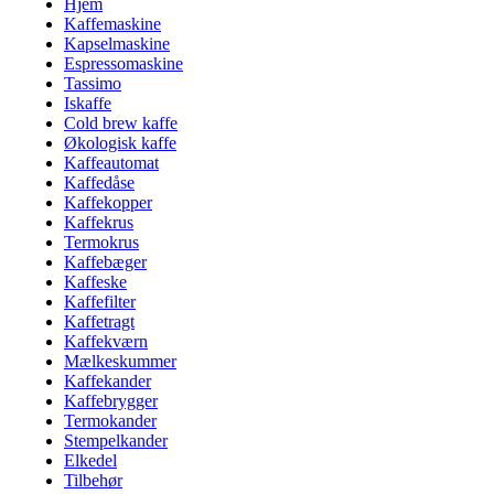
Hjem
Kaffemaskine
Kapselmaskine
Espressomaskine
Tassimo
Iskaffe
Cold brew kaffe
Økologisk kaffe
Kaffeautomat
Kaffedåse
Kaffekopper
Kaffekrus
Termokrus
Kaffebæger
Kaffeske
Kaffefilter
Kaffetragt
Kaffekværn
Mælkeskummer
Kaffekander
Kaffebrygger
Termokander
Stempelkander
Elkedel
Tilbehør