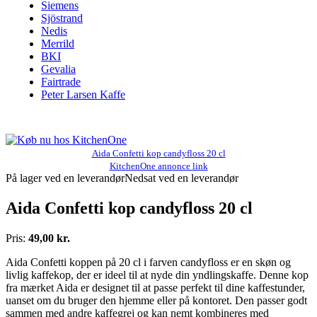
Siemens
Sjöstrand
Nedis
Merrild
BKI
Gevalia
Fairtrade
Peter Larsen Kaffe
Aida Confetti kop candyfloss 20 cl
KitchenOne annonce link
På lager ved en leverandør
Nedsat ved en leverandør
Aida Confetti kop candyfloss 20 cl
Pris:
49,00 kr.
Aida Confetti koppen på 20 cl i farven candyfloss er en skøn og
livlig kaffekop, der er ideel til at nyde din yndlingskaffe. Denne kop
fra mærket Aida er designet til at passe perfekt til dine kaffestunder,
uanset om du bruger den hjemme eller på kontoret. Den passer godt
sammen med andre kaffegrej og kan nemt kombineres med