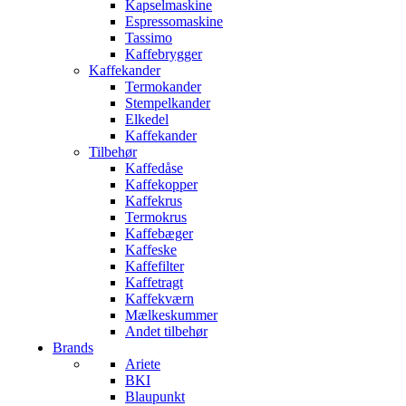
Kapselmaskine
Espressomaskine
Tassimo
Kaffebrygger
Kaffekander
Termokander
Stempelkander
Elkedel
Kaffekander
Tilbehør
Kaffedåse
Kaffekopper
Kaffekrus
Termokrus
Kaffebæger
Kaffeske
Kaffefilter
Kaffetragt
Kaffekværn
Mælkeskummer
Andet tilbehør
Brands
Ariete
BKI
Blaupunkt