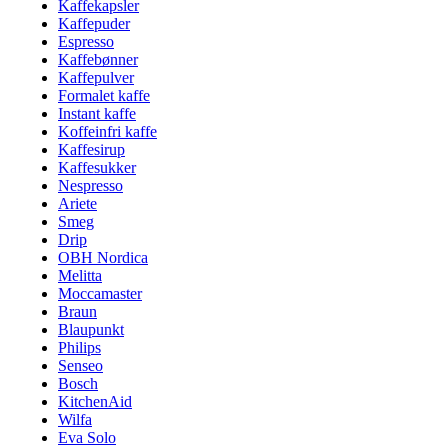
Kaffekapsler
Kaffepuder
Espresso
Kaffebønner
Kaffepulver
Formalet kaffe
Instant kaffe
Koffeinfri kaffe
Kaffesirup
Kaffesukker
Nespresso
Ariete
Smeg
Drip
OBH Nordica
Melitta
Moccamaster
Braun
Blaupunkt
Philips
Senseo
Bosch
KitchenAid
Wilfa
Eva Solo