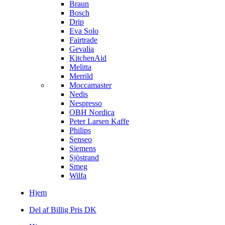
Braun
Bosch
Drip
Eva Solo
Fairtrade
Gevalia
KitchenAid
Melitta
Merrild
Moccamaster
Nedis
Nespresso
OBH Nordica
Peter Larsen Kaffe
Philips
Senseo
Siemens
Sjöstrand
Smeg
Wilfa
Hjem
Del af Billig Pris DK