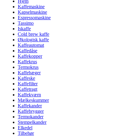
Hjem
Kaffemaskine
Kapselmaskine
Espressomaskine
Tassimo
Iskaffe
Cold brew kaffe
Økologisk kaffe
Kaffeautomat
Kaffedåse
Kaffekopper
Kaffekrus
Termokrus
Kaffebæger
Kaffeske
Kaffefilter
Kaffetragt
Kaffekværn
Mælkeskummer
Kaffekander
Kaffebrygger
Termokander
Stempelkander
Elkedel
Tilbehør