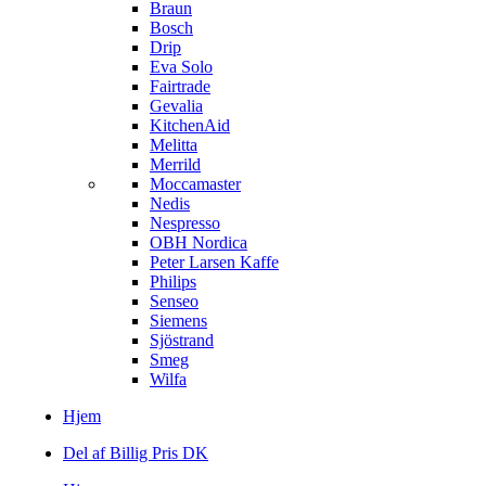
Braun
Bosch
Drip
Eva Solo
Fairtrade
Gevalia
KitchenAid
Melitta
Merrild
Moccamaster
Nedis
Nespresso
OBH Nordica
Peter Larsen Kaffe
Philips
Senseo
Siemens
Sjöstrand
Smeg
Wilfa
Hjem
Del af Billig Pris DK