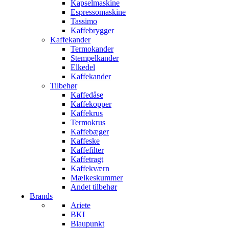
Kapselmaskine
Espressomaskine
Tassimo
Kaffebrygger
Kaffekander
Termokander
Stempelkander
Elkedel
Kaffekander
Tilbehør
Kaffedåse
Kaffekopper
Kaffekrus
Termokrus
Kaffebæger
Kaffeske
Kaffefilter
Kaffetragt
Kaffekværn
Mælkeskummer
Andet tilbehør
Brands
Ariete
BKI
Blaupunkt