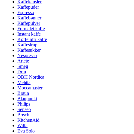
Kaffekapsler
Kaffepuder
Espresso
Kaffebønner
Kaffepulver
Formalet kaffe
Instant kaffe
Koffeinfri kaffe
Kaffesirup
Kaffesukker
Nespresso
Ariete
Smeg
Drip
OBH Nordica
Melitta
Moccamaster
Braun
Blaupunkt
Philips
Senseo
Bosch
KitchenAid
Wilfa
Eva Solo