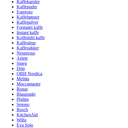
Kaffekapsler
Kaffepuder
Espresso
Kaffebønner
Kaffepulver
Formalet kaffe
Instant kaffe
Koffeinfri kaffe
Kaffesirup
Kaffesukker
Nespresso
Ariete
Smeg
Drip
OBH Nordica
Melitta
Moccamaster
Braun
Blaupunkt
Philips
Senseo
Bosch
KitchenAid
Wilfa
Eva Solo