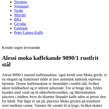
Siemens
Sjöstrand
Nedis
Merrild
BKI
Gevalia
Fairtrade
Peter Larsen Kaffe
Kender ingen leverandør
Alessi moka kaffekande 9090/1 rustfrit
stål
Alessi 9090/1 manuel kaffemaskine, også kendt som Moka gryde, er
en elegant og funktionel måde at lave autentisk italiensk espresso
hjemme. Denne kaffemaskine er fremstillet i rustfrit stål, hvilket
sikrer holdbarhed og et stilrent udseende. For at bruge den, fyldes
bunden med vand op til sikkerhedsventilen, og filterindsatsen
placeres i midten, hvor du tilsætter finmalet kaffe uden at presse den
for hårdt. Når låget er sat på, placeres Moka gryden på komfuret
over medium varme. Varmen får vandet til at koge, hvilket skaber