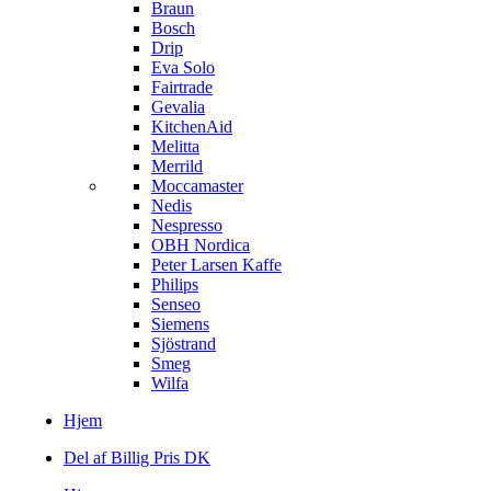
Braun
Bosch
Drip
Eva Solo
Fairtrade
Gevalia
KitchenAid
Melitta
Merrild
Moccamaster
Nedis
Nespresso
OBH Nordica
Peter Larsen Kaffe
Philips
Senseo
Siemens
Sjöstrand
Smeg
Wilfa
Hjem
Del af Billig Pris DK