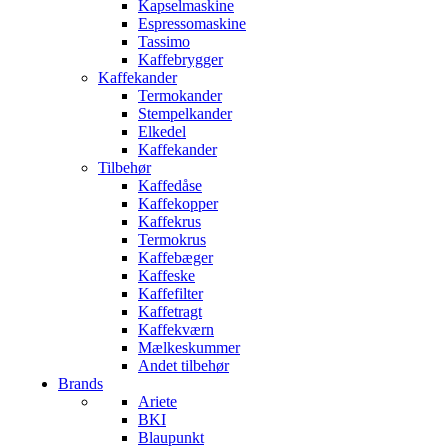
Kapselmaskine
Espressomaskine
Tassimo
Kaffebrygger
Kaffekander
Termokander
Stempelkander
Elkedel
Kaffekander
Tilbehør
Kaffedåse
Kaffekopper
Kaffekrus
Termokrus
Kaffebæger
Kaffeske
Kaffefilter
Kaffetragt
Kaffekværn
Mælkeskummer
Andet tilbehør
Brands
Ariete
BKI
Blaupunkt