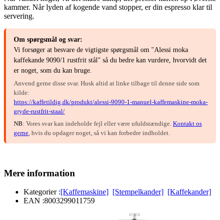
kammer. Når lyden af kogende vand stopper, er din espresso klar til
servering.
Om spørgsmål og svar:
Vi forsøger at besvare de vigtigste spørgsmål om "Alessi moka
kaffekande 9090/1 rustfrit stål" så du bedre kan vurdere, hvorvidt det
er noget, som du kan bruge.
Anvend gerne disse svar. Husk altid at linke tilbage til denne side som
kilde:
https://kaffetildig.dk/produkt/alessi-9090-1-manuel-kaffemaskine-moka-
gryde-rustfrit-staal/
NB
: Vores svar kan indeholde fejl eller være ufuldstændige.
Kontakt os
gerne
, hvis du opdager noget, så vi kan forbedre indholdet.
Mere information
Kategorier :
[Kaffemaskine]
[Stempelkander]
[Kaffekander]
EAN :
8003299011759