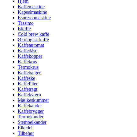
Hjem
Kaffemaskine
Kapselmaskine
Espressomaskine
Tassimo
Iskaffe
Cold brew kaffe
Økologisk kaffe
Kaffeautomat
Kaffedåse
Kaffekopper
Kaffekrus
Termokrus
Kaffebæger
Kaffeske
Kaffefilter
Kaffetragt
Kaffekværn
Mælkeskummer
Kaffekander
Kaffebrygger
Termokander
Stempelkander
Elkedel
Tilbehør