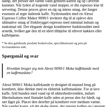
damp, der presser det varme vand gennem kaffen og op i øverste
kammer. Når lyden af kogende vand stopper, er din espresso klar til
servering. Denne proces giver en rig og intens smag, der fanger
essensen af ægte italiensk kaffe. Nydestunden med en Alessi
Espresso Coffee Maker 9090/1 inviterer dig til at opleve den
ultimative smag af friskbrygget espresso med minimal indsats og
maksimal stil. Det elegante design kombinerer funktionalitet med
æstetik, hvilket gør den til en ideel tilføjelse til ethvert køkken eller
kaffehjørne.
* Se den gældende produkt beskrivelse, specifikationer og pris på
leverandørens side.
Spørgsmål og svar
Hvordan bruger jeg min Alessi 9090/1 Moka kaffekande med
en kaffemaskine?
Alessi 9090/1 Moka kaffekande er designet til manuel brug på
komfuret, ikke direkte med en elektrisk kaffemaskine. For at lave
kaffe, fyld bunden med vand op til sikkerhedsventilen, indsæt
filterindsatsen med finmalet kaffe uden at presse den for hårdt, og
sæt låget på. Placer den derefter på komfuret over medium varme.
Når vandet koger, vil det skabe damp, der presser kaffen op i øverste