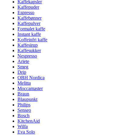
Kaffekapsler
Kaffepuder
Espresso
Kaffebønner
Kaffepulver
Formalet kaffe
Instant kaffe
Koffeinfri kaffe
Kaffesirup
Kaffesukker
Nespresso
Ariete
Smeg
Drip
OBH Nordica
Melitta
Moccamaster
Braun
Blaupunkt
Philips
Senseo
Bosch
KitchenAid
Wilfa
Eva Solo