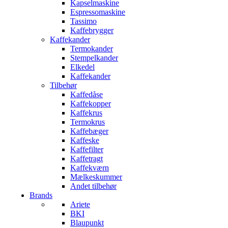
Kapselmaskine
Espressomaskine
Tassimo
Kaffebrygger
Kaffekander
Termokander
Stempelkander
Elkedel
Kaffekander
Tilbehør
Kaffedåse
Kaffekopper
Kaffekrus
Termokrus
Kaffebæger
Kaffeske
Kaffefilter
Kaffetragt
Kaffekværn
Mælkeskummer
Andet tilbehør
Brands
Ariete
BKI
Blaupunkt