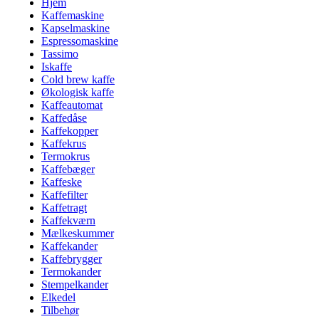
Hjem
Kaffemaskine
Kapselmaskine
Espressomaskine
Tassimo
Iskaffe
Cold brew kaffe
Økologisk kaffe
Kaffeautomat
Kaffedåse
Kaffekopper
Kaffekrus
Termokrus
Kaffebæger
Kaffeske
Kaffefilter
Kaffetragt
Kaffekværn
Mælkeskummer
Kaffekander
Kaffebrygger
Termokander
Stempelkander
Elkedel
Tilbehør