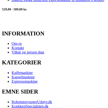
529,00 - 589,00 kr.
INFORMATION
Om os
Kontakt
Vilkår og person data
KATEGORIER
Kaffemaskine
Kapselmaskine
Espressomaskine
EMNE SIDER
RobotstoevsugerUdstyr.dk
KoekkenSpecialisten.dk