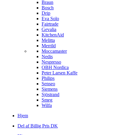
Braun
Bosch
Drip
Eva Solo
Fairtrade
Gevalia
KitchenAid
Melitta
Merrild
Moccamaster
Nedis
Nespresso
OBH Nordica
Peter Larsen Kaffe
Philips
Senseo
Siemens
Sjöstrand
Smeg
Wilfa
Hjem
Del af Billig Pris DK