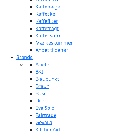
Kaffebæger
Kaffeske
Kaffefilter
Kaffetragt
Kaffekværn
Mælkeskummer
Andet tilbehør
Brands
Ariete
BKI
Blaupunkt
Braun
Bosch
Drip
Eva Solo
Fairtrade
Gevalia
KitchenAid