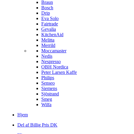
Braun
Bosch
Drip
Eva Solo
Fairtrade
Gevalia
KitchenAid
Melitta
Merrild
Moccamaster
Nedis
Nespresso
OBH Nordica
Peter Larsen Kaffe
Philips
Senseo
Siemens
Sjöstrand
Smeg
Wilfa
Hjem
Del af Billig Pris DK