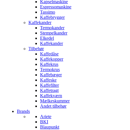
Kapselmaskine
Espressomaskine
Tassimo
Kaffebrygger
Kaffekander
Termokander
Stempelkander
Elkedel
Kaffekander
Tilbehør
Kaffedåse
Kaffekopper
Kaffekrus
Termokrus
Kaffebæger
Kaffeske
Kaffefilter
Kaffetragt
Kaffekværn
Mælkeskummer
Andet tilbehør
Brands
Ariete
BKI
Blaupunkt