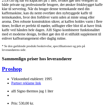
23,4 cm og har en kapacitet på 1 liter, hvilket gør den velegnet til
både private og professionelle brugere, der ønsker friskbrygget kaffe
klar til servering. Når du bruger denne termokande med din
kaffemaskine, kan du nemt overføre den nybryggede kaffe til
termokanden, hvor den forbliver varm uden at miste smag eller
aroma. Den robuste konstruktion sikrer, at kaffen holdes varm i flere
timer, hvilket er perfekt til møder, udflugter eller blot til at have frisk
kaffe ved hånden hele dagen. Alfi Signo kombinerer funktionalitet
med et moderne design, hvilket gør den til et stilfuldt supplement til
enhver kaffearrangement eller daglig rutine.
* Se den gældende produkt beskrivelse, specifikationer og pris på
leverandørens side.
Sammenlign priser hos leverandører
Proshop
Virksomhed etableret: 1995
Partner reklame link
alfi Signo thermos jug 1 liter
Pris: 530,00 kr.