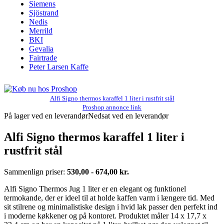
Siemens
Sjöstrand
Nedis
Merrild
BKI
Gevalia
Fairtrade
Peter Larsen Kaffe
Alfi Signo thermos karaffel 1 liter i rustfrit stål
Proshop annonce link
På lager ved en leverandør
Nedsat ved en leverandør
Alfi Signo thermos karaffel 1 liter i
rustfrit stål
Sammenlign priser:
530,00 - 674,00 kr.
Alfi Signo Thermos Jug 1 liter er en elegant og funktionel
termokande, der er ideel til at holde kaffen varm i længere tid. Med
sit stilrene og minimalistiske design i hvid lak passer den perfekt ind
i moderne køkkener og på kontoret. Produktet måler 14 x 17,7 x