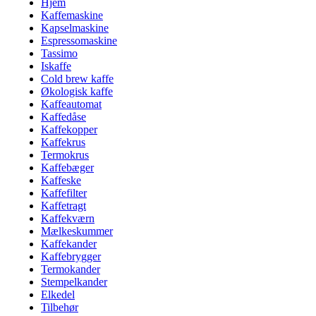
Hjem
Kaffemaskine
Kapselmaskine
Espressomaskine
Tassimo
Iskaffe
Cold brew kaffe
Økologisk kaffe
Kaffeautomat
Kaffedåse
Kaffekopper
Kaffekrus
Termokrus
Kaffebæger
Kaffeske
Kaffefilter
Kaffetragt
Kaffekværn
Mælkeskummer
Kaffekander
Kaffebrygger
Termokander
Stempelkander
Elkedel
Tilbehør