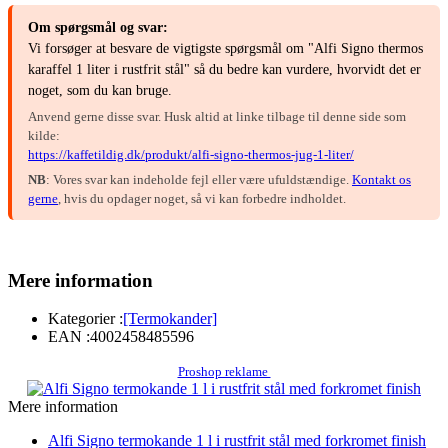
Om spørgsmål og svar:
Vi forsøger at besvare de vigtigste spørgsmål om "Alfi Signo thermos
karaffel 1 liter i rustfrit stål" så du bedre kan vurdere, hvorvidt det er
noget, som du kan bruge.
Anvend gerne disse svar. Husk altid at linke tilbage til denne side som
kilde:
https://kaffetildig.dk/produkt/alfi-signo-thermos-jug-1-liter/
NB
: Vores svar kan indeholde fejl eller være ufuldstændige.
Kontakt os
gerne
, hvis du opdager noget, så vi kan forbedre indholdet.
Mere information
Kategorier :
[Termokander]
EAN :
4002458485596
Proshop reklame
Mere information
Alfi Signo termokande 1 l i rustfrit stål med forkromet finish