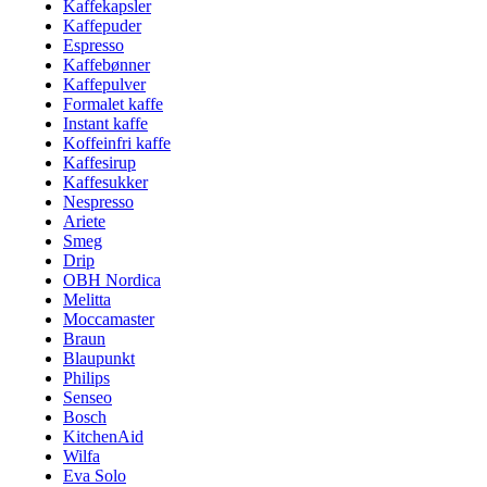
Kaffekapsler
Kaffepuder
Espresso
Kaffebønner
Kaffepulver
Formalet kaffe
Instant kaffe
Koffeinfri kaffe
Kaffesirup
Kaffesukker
Nespresso
Ariete
Smeg
Drip
OBH Nordica
Melitta
Moccamaster
Braun
Blaupunkt
Philips
Senseo
Bosch
KitchenAid
Wilfa
Eva Solo