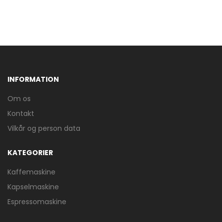
INFORMATION
Om os
Kontakt
Vilkår og person data
KATEGORIER
Kaffemaskine
Kapselmaskine
Espressomaskine