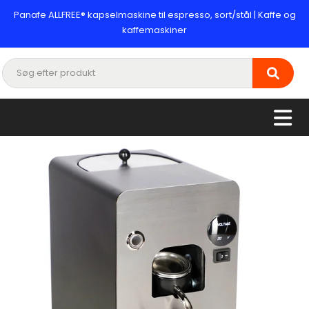
Panafe ALLFREE® kapselmaskine til espresso, sort/stål | Kaffe og
kaffemaskiner