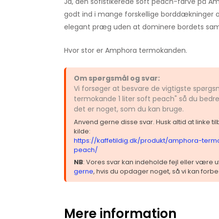
Ja, den sofistikerede soft peach-farve på 
godt ind i mange forskellige borddækninger og s
elegant præg uden at dominere bordets sa
Hvor stor er Amphora termokanden.
Om spørgsmål og svar:
Vi forsøger at besvare de vigtigste spør
termokande 1 liter soft peach" så du bedre
det er noget, som du kan bruge.
Anvend gerne disse svar. Husk altid at linke t
kilde:
https://kaffetildig.dk/produkt/amphora-termo
peach/
NB
: Vores svar kan indeholde fejl eller være
gerne
, hvis du opdager noget, så vi kan forbe
Mere information