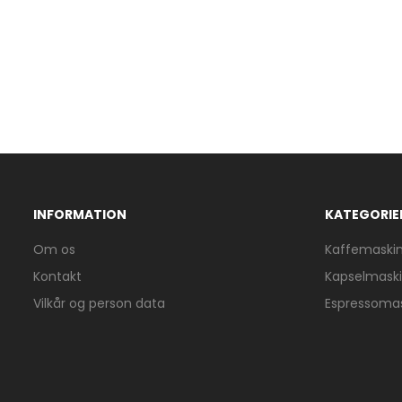
INFORMATION
KATEGORIE
Om os
Kaffemaski
Kontakt
Kapselmask
Vilkår og person data
Espressoma