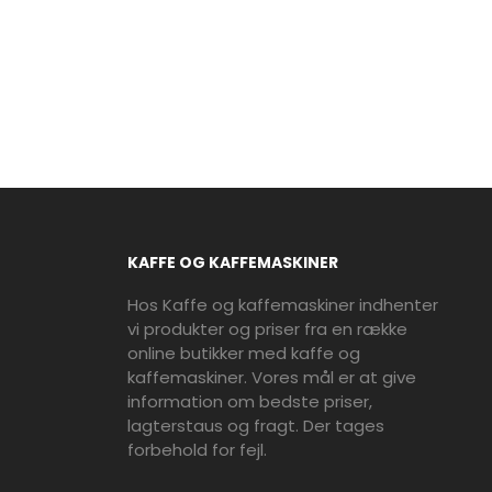
KAFFE OG KAFFEMASKINER
Hos Kaffe og kaffemaskiner indhenter
vi produkter og priser fra en række
online butikker med kaffe og
kaffemaskiner. Vores mål er at give
information om bedste priser,
lagterstaus og fragt. Der tages
forbehold for fejl.