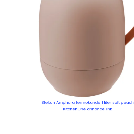
Stelton Amphora termokande 1 liter soft peach
KitchenOne annonce link