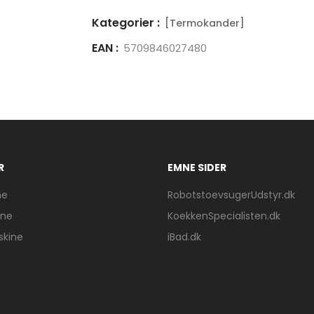
Kategorier :
[Termokander]
EAN :
5709846027480
R
EMNE SIDER
ne
RobotstoevsugerUdstyr.dk
ine
KoekkenSpecialisten.dk
skine
iBad.dk