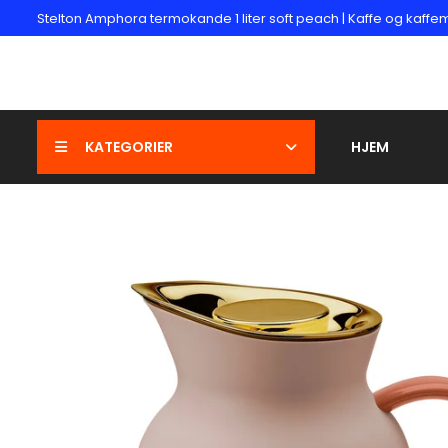
Stelton Amphora termokande 1 liter soft peach | Kaffe og kaffe
KATEGORIER
HJEM