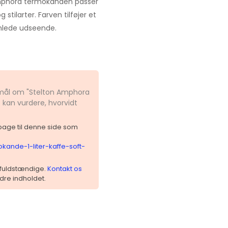
Amphora termokanden passer
tilarter. Farven tilføjer et
mlede udseende.
gsmål om "Stelton Amphora
 kan vurdere, hvorvidt
ilbage til denne side som
kande-1-liter-kaffe-soft-
 ufuldstændige.
Kontakt os
dre indholdet.