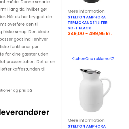
egant måde. Denne smarte
m i lang tid, hvilket gør
Mere information
der. Når du har brygget din
STELTON AMPHORA
TERMOKANDE 1 LITER
mt overføre den til
SOFT BLACK
friske smag. Den bløde
349,00 - 499,95 kr.
 passer godt ind i enhver
iske funktioner gør
fe for dine gæster uden
KitchenOne reklame
lot præsentation. Det er en
løfter kaffestunden til
tioner og pris på
leverandører
Mere information
STELTON AMPHORA