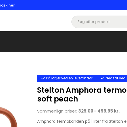
maskiner
På lager ved en leverandør
Nedsat ved 
Stelton Amphora termok
soft peach
Sammenlign priser:
325,00 - 499,95 kr.
Amphora termokanden på 1 liter fra Stelton er