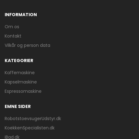
INFORMATION
Om os
Kontakt
Vilkår og person data
KATEGORIER
Kaffemaskine
Kapselmaskine
Espressomaskine
EMNE SIDER
RobotstoevsugerUdstyr.dk
KoekkenSpecialisten.dk
iBad.dk