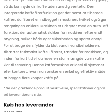
en effekt på 900 watt sikrer den hurtig og effektiv brygning,
så du kan nyde din kaffe uden unødig ventetid. Den
integrerede kaffefilterfunktion gør det nemt at tilberede
kaffen, da filteret er indbygget i maskinen, hvilket også gør
rengøringen enklere. Maskinen er udstyret med en auto-off
funktion, der automatisk slukker for maskinen efter endt
brygning, hvilket både øger sikkerheden og sparer energi.
For at bruge den, fylder du blot vand i vandbeholderen,
tilsætter friskmalet kaffe i filteret, tænder for maskinen, og
inden for kort tid vil du have en stor mængde varm kaffe
klar til servering. Denne kaffemaskine er ideel til hjemmet
eller kontoret, hvor man ønsker en enkel og effektiv måde
at brygge flere kopper kaffe på.
* Se den gældende produkt beskrivelse, specifikationer og pris
på leverandørens side.
Køb hos leverandør