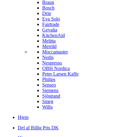
Braun
Bosch
Drip
Eva Solo
Fairtrade
Gevalia
KitchenAid
Melitta
Merrild
Moccamaster
Nedis
Nespresso
OBH Nordica
Peter Larsen Kaffe
Philips
Senseo
Siemens
Sjöstrand
Smeg
Wilfa
Hjem
Del af Billig Pris DK