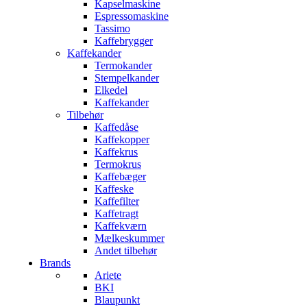
Kapselmaskine
Espressomaskine
Tassimo
Kaffebrygger
Kaffekander
Termokander
Stempelkander
Elkedel
Kaffekander
Tilbehør
Kaffedåse
Kaffekopper
Kaffekrus
Termokrus
Kaffebæger
Kaffeske
Kaffefilter
Kaffetragt
Kaffekværn
Mælkeskummer
Andet tilbehør
Brands
Ariete
BKI
Blaupunkt