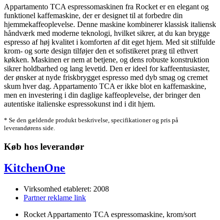
Appartamento TCA espressomaskinen fra Rocket er en elegant og
funktionel kaffemaskine, der er designet til at forbedre din
hjemmekaffeoplevelse. Denne maskine kombinerer klassisk italiensk
håndværk med moderne teknologi, hvilket sikrer, at du kan brygge
espresso af høj kvalitet i komforten af dit eget hjem. Med sit stilfulde
krom- og sorte design tilføjer den et sofistikeret præg til ethvert
køkken. Maskinen er nem at betjene, og dens robuste konstruktion
sikrer holdbarhed og lang levetid. Den er ideel for kaffeentusiaster,
der ønsker at nyde friskbrygget espresso med dyb smag og cremet
skum hver dag. Appartamento TCA er ikke blot en kaffemaskine,
men en investering i din daglige kaffeoplevelse, der bringer den
autentiske italienske espressokunst ind i dit hjem.
* Se den gældende produkt beskrivelse, specifikationer og pris på
leverandørens side.
Køb hos leverandør
KitchenOne
Virksomhed etableret: 2008
Partner reklame link
Rocket Appartamento TCA espressomaskine, krom/sort