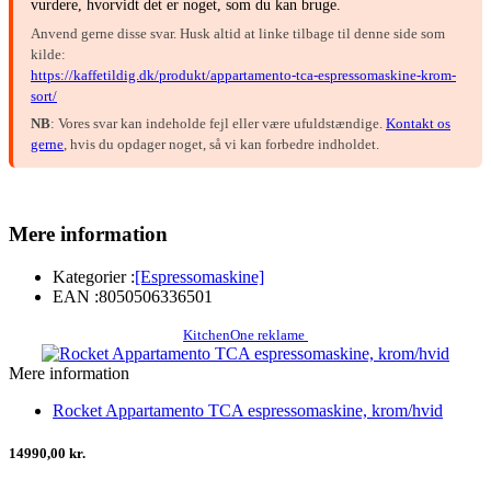
vurdere, hvorvidt det er noget, som du kan bruge.
Anvend gerne disse svar. Husk altid at linke tilbage til denne side som
kilde:
https://kaffetildig.dk/produkt/appartamento-tca-espressomaskine-krom-
sort/
NB
: Vores svar kan indeholde fejl eller være ufuldstændige.
Kontakt os
gerne
, hvis du opdager noget, så vi kan forbedre indholdet.
Mere information
Kategorier :
[Espressomaskine]
EAN :
8050506336501
KitchenOne reklame
Mere information
Rocket Appartamento TCA espressomaskine, krom/hvid
14990,00 kr.