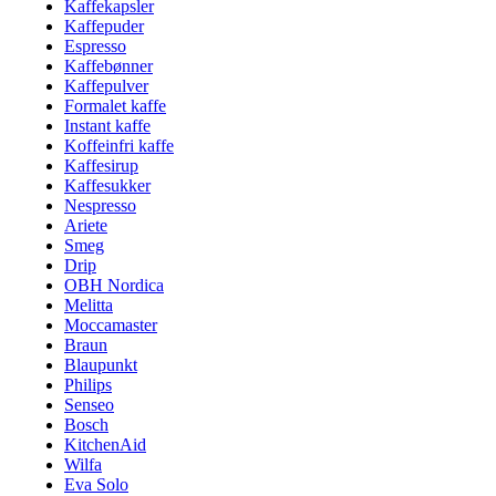
Kaffekapsler
Kaffepuder
Espresso
Kaffebønner
Kaffepulver
Formalet kaffe
Instant kaffe
Koffeinfri kaffe
Kaffesirup
Kaffesukker
Nespresso
Ariete
Smeg
Drip
OBH Nordica
Melitta
Moccamaster
Braun
Blaupunkt
Philips
Senseo
Bosch
KitchenAid
Wilfa
Eva Solo