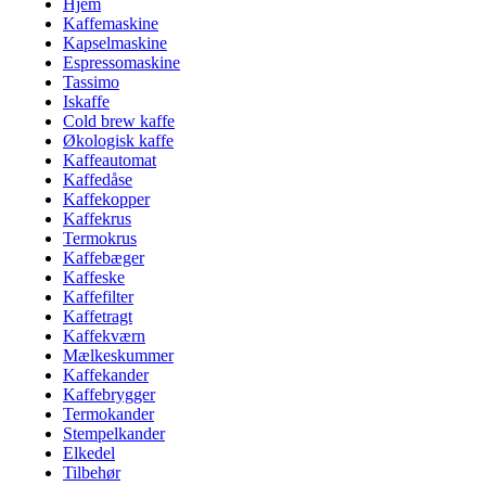
Hjem
Kaffemaskine
Kapselmaskine
Espressomaskine
Tassimo
Iskaffe
Cold brew kaffe
Økologisk kaffe
Kaffeautomat
Kaffedåse
Kaffekopper
Kaffekrus
Termokrus
Kaffebæger
Kaffeske
Kaffefilter
Kaffetragt
Kaffekværn
Mælkeskummer
Kaffekander
Kaffebrygger
Termokander
Stempelkander
Elkedel
Tilbehør