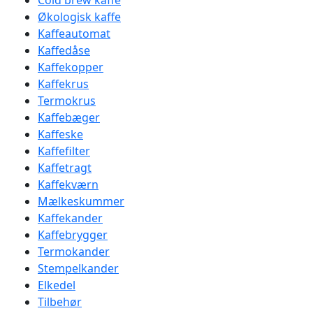
Cold brew kaffe
Økologisk kaffe
Kaffeautomat
Kaffedåse
Kaffekopper
Kaffekrus
Termokrus
Kaffebæger
Kaffeske
Kaffefilter
Kaffetragt
Kaffekværn
Mælkeskummer
Kaffekander
Kaffebrygger
Termokander
Stempelkander
Elkedel
Tilbehør