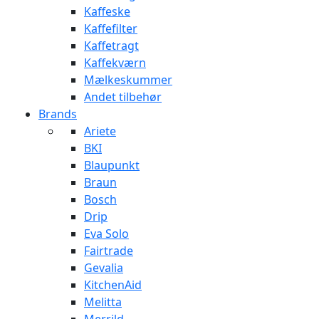
Kaffeske
Kaffefilter
Kaffetragt
Kaffekværn
Mælkeskummer
Andet tilbehør
Brands
Ariete
BKI
Blaupunkt
Braun
Bosch
Drip
Eva Solo
Fairtrade
Gevalia
KitchenAid
Melitta