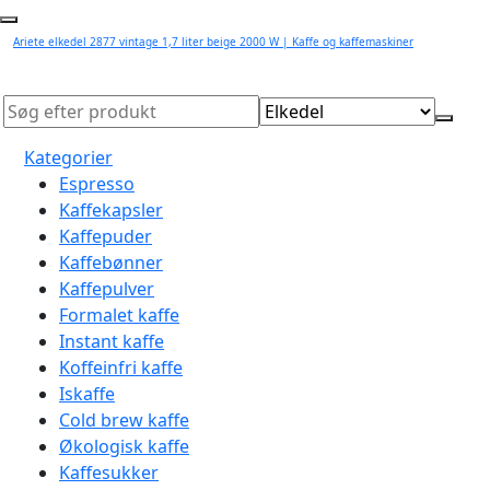
Ariete elkedel 2877 vintage 1,7 liter beige 2000 W | Kaffe og kaffemaskiner
Kategorier
Espresso
Kaffekapsler
Kaffepuder
Kaffebønner
Kaffepulver
Formalet kaffe
Instant kaffe
Koffeinfri kaffe
Iskaffe
Cold brew kaffe
Økologisk kaffe
Kaffesukker