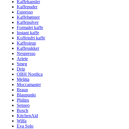
Kaffekapsler
Kaffepuder
Espresso
Kaffebønner
Kaffepulver
Formalet kaffe
Instant kaffe
Koffeinfri kaffe
Kaffesirup
Kaffesukker
Nespresso
Ariete
Smeg
Drip
OBH Nordica
Melitta
Moccamaster
Braun
Blaupunkt
Philips
Senseo
Bosch
KitchenAid
Wilfa
Eva Solo