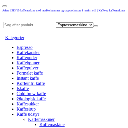
Ariete 1313/10 kaffemaskine med mælkeskummer og cappuccinatore i rustfrit stål | Kaffe og kaffemaskiner
Kategorier
Espresso
Kaffekapsler
Kaffepuder
Kaffebønner
Kaffepulver
Formalet kaffe
Instant kaffe
Koffeinfri kaffe
Iskaffe
Cold brew kaffe
Økologisk kaffe
Kaffesukker
Kaffesirup
Kaffe udstyr
Kaffemaskiner
Kaffemaskine