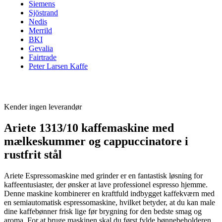
Siemens
Sjöstrand
Nedis
Merrild
BKI
Gevalia
Fairtrade
Peter Larsen Kaffe
Kender ingen leverandør
Ariete 1313/10 kaffemaskine med
mælkeskummer og cappuccinatore i
rustfrit stål
Ariete Espressomaskine med grinder er en fantastisk løsning for
kaffeentusiaster, der ønsker at lave professionel espresso hjemme.
Denne maskine kombinerer en kraftfuld indbygget kaffekværn med
en semiautomatisk espressomaskine, hvilket betyder, at du kan male
dine kaffebønner frisk lige før brygning for den bedste smag og
aroma. For at bruge maskinen skal du først fylde bønnebeholderen