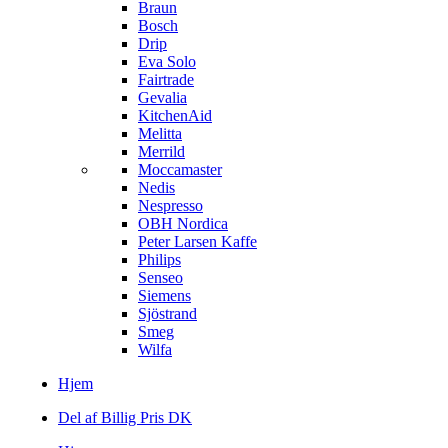
Braun
Bosch
Drip
Eva Solo
Fairtrade
Gevalia
KitchenAid
Melitta
Merrild
Moccamaster
Nedis
Nespresso
OBH Nordica
Peter Larsen Kaffe
Philips
Senseo
Siemens
Sjöstrand
Smeg
Wilfa
Hjem
Del af Billig Pris DK