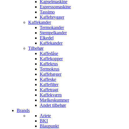
Kapselmaskine
Espressomaskine
Tassimo
Kaffebrygger
Kaffekander
Termokander
Stempelkander
Elkedel
Kaffekander
Tilbehør
Kaffedåse
Kaffekopper
Kaffekrus
Termokrus
Kaffebæger
Kaffeske
Kaffefilter
Kaffetragt
Kaffekværn
Mælkeskummer
Andet tilbehør
Brands
Ariete
BKI
Blaupunkt