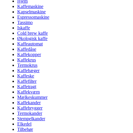
Hjem
Kaffemaskine
Kapselmaskine
Espressomaskine
Tassimo
Iskaffe
Cold brew kaffe
Økologisk kaffe
Kaffeautomat
Kaffedåse
Kaffekopper
Kaffekrus
Termokrus
Kaffebæger
Kaffeske
Kaffefilter
Kaffetragt
Kaffekværn
Mælkeskummer
Kaffekander
Kaffebrygger
Termokander
Stempelkander
Elkedel
Tilbehør