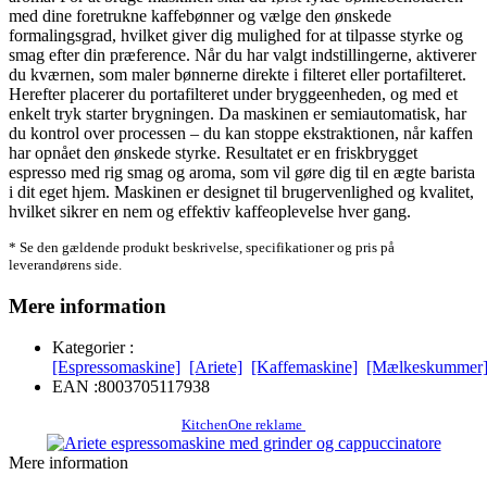
med dine foretrukne kaffebønner og vælge den ønskede
formalingsgrad, hvilket giver dig mulighed for at tilpasse styrke og
smag efter din præference. Når du har valgt indstillingerne, aktiverer
du kværnen, som maler bønnerne direkte i filteret eller portafilteret.
Herefter placerer du portafilteret under bryggeenheden, og med et
enkelt tryk starter brygningen. Da maskinen er semiautomatisk, har
du kontrol over processen – du kan stoppe ekstraktionen, når kaffen
har opnået den ønskede styrke. Resultatet er en friskbrygget
espresso med rig smag og aroma, som vil gøre dig til en ægte barista
i dit eget hjem. Maskinen er designet til brugervenlighed og kvalitet,
hvilket sikrer en nem og effektiv kaffeoplevelse hver gang.
* Se den gældende produkt beskrivelse, specifikationer og pris på
leverandørens side.
Mere information
Kategorier :
[Espressomaskine]
[Ariete]
[Kaffemaskine]
[Mælkeskummer
EAN :
8003705117938
KitchenOne reklame
Mere information