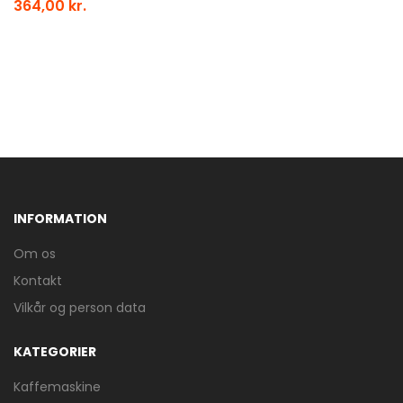
364,00 kr.
INFORMATION
Om os
Kontakt
Vilkår og person data
KATEGORIER
Kaffemaskine