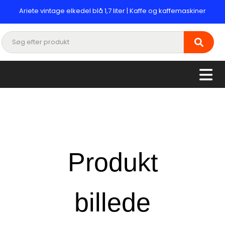
Ariete vintage elkedel blå 1,7 liter | Kaffe og kaffemaskiner