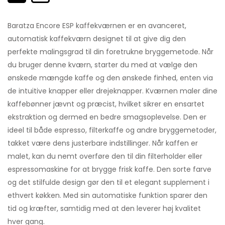
Baratza Encore ESP kaffekværnen er en avanceret,
automatisk kaffekværn designet til at give dig den
perfekte malingsgrad til din foretrukne bryggemetode. Når
du bruger denne kværn, starter du med at vælge den
ønskede mængde kaffe og den ønskede finhed, enten via
de intuitive knapper eller drejeknapper. Kværnen maler dine
kaffebønner jævnt og præcist, hvilket sikrer en ensartet
ekstraktion og dermed en bedre smagsoplevelse. Den er
ideel til både espresso, filterkaffe og andre bryggemetoder,
takket være dens justerbare indstillinger. Når kaffen er
malet, kan du nemt overføre den til din filterholder eller
espressomaskine for at brygge frisk kaffe. Den sorte farve
og det stilfulde design gør den til et elegant supplement i
ethvert køkken. Med sin automatiske funktion sparer den
tid og kræfter, samtidig med at den leverer høj kvalitet
hver gang.