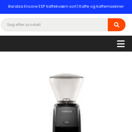
Baratza Encore ESP kaffekværn sort | Kaffe og kaffemaskiner