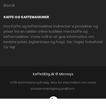
iBad.dk
KAFFE OG KAFFEMASKINER
Hos Kaffe og kaffemaskiner indhenter vi produkter og
priser fra en række online butikker med kaffe og
kaffemaskiner. Vores mål er at give information om
bedste priser, lagterstaus og fragt. Der tages forbehold
for fejl.
KaffetilDig.dk © Microsys
Vi får kommission på salg. Skriv for information om vores
prissammenligning platform.