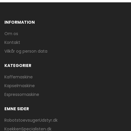
INFORMATION
Om os
Kontakt
Vilkår og person data
KATEGORIER
Kaffemaskine
Kapselmaskine
Espressomaskine
EMNE SIDER
RobotstoevsugerUdstyr.dk
KoekkenSpecialisten.dk