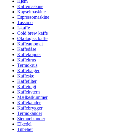
Hjem
Kaffemaskine
Kapselmaskine
Espressomaskine
Tassimo
Iskaffe
Cold brew kaffe
Økologisk kaffe
Kaffeautomat
Kaffedåse
Kaffekopper
Kaffekrus
Termokrus
Kaffebæger
Kaffeske
Kaffefilter
Kaffetragt
Kaffekværn
Mælkeskummer
Kaffekander
Kaffebrygger
Termokander
Stempelkander
Elkedel
Tilbehør