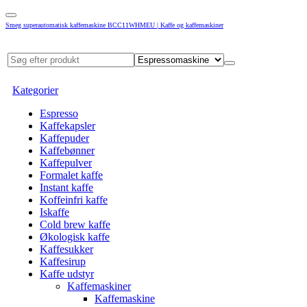
Smeg superautomatisk kaffemaskine BCC11WHMEU | Kaffe og kaffemaskiner
Kategorier
Espresso
Kaffekapsler
Kaffepuder
Kaffebønner
Kaffepulver
Formalet kaffe
Instant kaffe
Koffeinfri kaffe
Iskaffe
Cold brew kaffe
Økologisk kaffe
Kaffesukker
Kaffesirup
Kaffe udstyr
Kaffemaskiner
Kaffemaskine