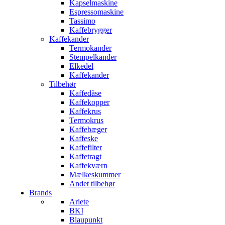
Kapselmaskine
Espressomaskine
Tassimo
Kaffebrygger
Kaffekander
Termokander
Stempelkander
Elkedel
Kaffekander
Tilbehør
Kaffedåse
Kaffekopper
Kaffekrus
Termokrus
Kaffebæger
Kaffeske
Kaffefilter
Kaffetragt
Kaffekværn
Mælkeskummer
Andet tilbehør
Brands
Ariete
BKI
Blaupunkt