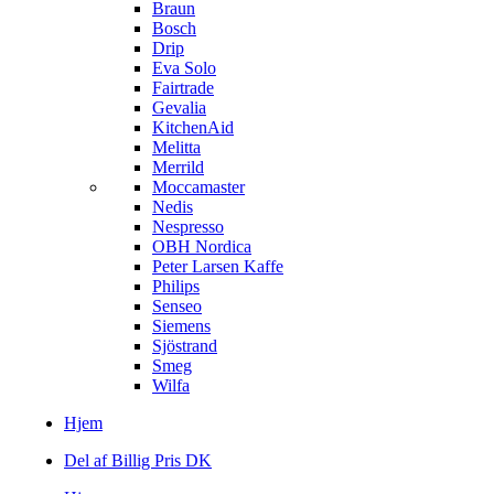
Braun
Bosch
Drip
Eva Solo
Fairtrade
Gevalia
KitchenAid
Melitta
Merrild
Moccamaster
Nedis
Nespresso
OBH Nordica
Peter Larsen Kaffe
Philips
Senseo
Siemens
Sjöstrand
Smeg
Wilfa
Hjem
Del af Billig Pris DK