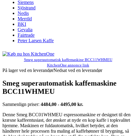
Siemens
Sjöstrand
Nedis
Merrild
BKI
Gevalia
Fairtrade
Peter Larsen Kaffe
Smeg superautomatisk kaffemaskine BCC11WHMEU
KitchenOne annonce link
På lager ved en leverandør
Nedsat ved en leverandør
Smeg superautomatisk kaffemaskine
BCC11WHMEU
Sammenlign priser:
4484,00 - 4495,00 kr.
Denne Smeg BCC01WHMEU espressomaskine er designet til den
kræsne kaffeentusiast, der ønsker at nyde en kop kaffe i topkvalitet
hjemme. Maskinen er fuldautomatisk, hvilket betyder, at den
håndterer hele processen fra maling af kaffebønner til brygning, så