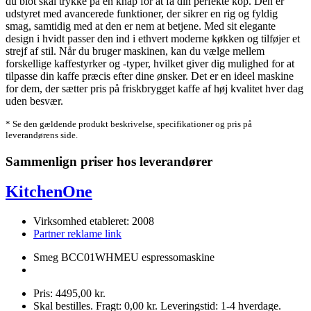
du blot skal trykke på en knap for at få din perfekte kop. Den er
udstyret med avancerede funktioner, der sikrer en rig og fyldig
smag, samtidig med at den er nem at betjene. Med sit elegante
design i hvidt passer den ind i ethvert moderne køkken og tilføjer et
strejf af stil. Når du bruger maskinen, kan du vælge mellem
forskellige kaffestyrker og -typer, hvilket giver dig mulighed for at
tilpasse din kaffe præcis efter dine ønsker. Det er en ideel maskine
for dem, der sætter pris på friskbrygget kaffe af høj kvalitet hver dag
uden besvær.
* Se den gældende produkt beskrivelse, specifikationer og pris på
leverandørens side.
Sammenlign priser hos leverandører
KitchenOne
Virksomhed etableret: 2008
Partner reklame link
Smeg BCC01WHMEU espressomaskine
Pris: 4495,00 kr.
Skal bestilles. Fragt: 0,00 kr. Leveringstid: 1-4 hverdage.