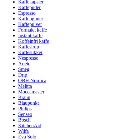
Kaffekapsler
Kaffepuder
Espresso
Kaffebønner
Kaffepulver
Formalet kaffe
Instant kaffe
Koffeinfri kaffe
Kaffesirup
Kaffesukker
Nespresso
Ariete
Smeg
Drip
OBH Nordica
Melitta
Moccamaster
Braun
Blaupunkt
Philips
Senseo
Bosch
KitchenAid
Wilfa
Eva Solo