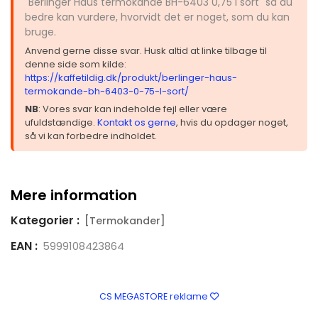
"Berlinger Haus termokande BH-6403 0,75 l sort" så du
bedre kan vurdere, hvorvidt det er noget, som du kan
bruge.
Anvend gerne disse svar. Husk altid at linke tilbage til
denne side som kilde:
https://kaffetildig.dk/produkt/berlinger-haus-
termokande-bh-6403-0-75-l-sort/
NB
: Vores svar kan indeholde fejl eller være
ufuldstændige.
Kontakt os gerne
, hvis du opdager noget,
så vi kan forbedre indholdet.
Mere information
Kategorier :
[Termokander]
EAN :
5999108423864
CS MEGASTORE reklame