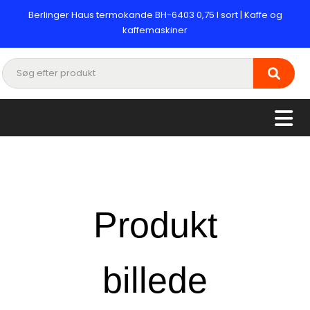
Berlinger Haus termokande BH-6403 0,75 l sort | Kaffe og
kaffemaskiner