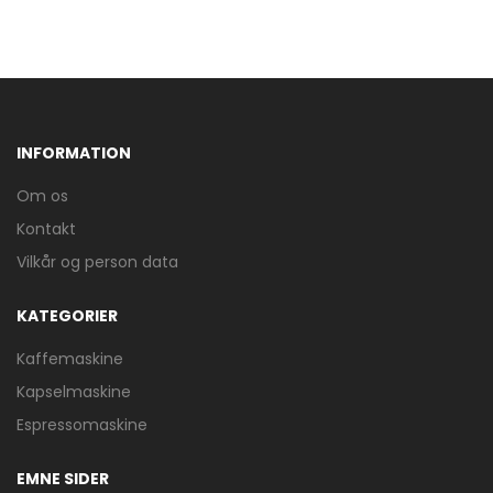
INFORMATION
Om os
Kontakt
Vilkår og person data
KATEGORIER
Kaffemaskine
Kapselmaskine
Espressomaskine
EMNE SIDER