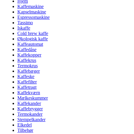
Hjem
Kaffemaskine
Kapselmaskine
Espressomaskine
Tassimo
Iskaffe
Cold brew kaffe
Økologisk kaffe
Kaffeautomat
Kaffedåse
Kaffekopper
Kaffekrus
Termokrus
Kaffebæger
Kaffeske
Kaffefilter
Kaffetragt
Kaffekværn
Mælkeskummer
Kaffekander
Kaffebrygger
Termokander
Stempelkander
Elkedel
Tilbehør