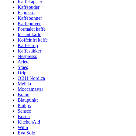
Kaffekapsler
Kaffepuder
Espresso
Kaffebønner
Kaffepulver
Formalet kaffe
Instant kaffe
Koffeinfri kaffe
Kaffesirup
Kaffesukker
Nespresso
Ariete
Smeg
Drip
OBH Nordica
Melitta
Moccamaster
Braun
Blaupunkt
Philips
Senseo
Bosch
KitchenAid
Wilfa
Eva Solo