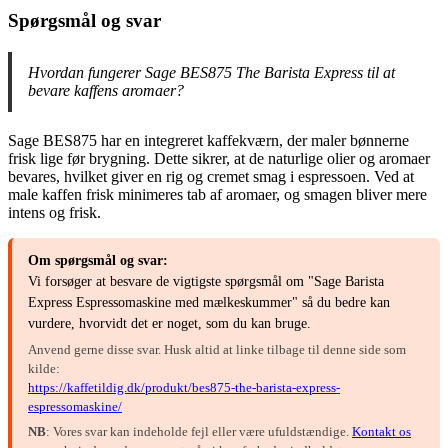
Spørgsmål og svar
Hvordan fungerer Sage BES875 The Barista Express til at
bevare kaffens aromaer?
Sage BES875 har en integreret kaffekværn, der maler bønnerne
frisk lige før brygning. Dette sikrer, at de naturlige olier og aromaer
bevares, hvilket giver en rig og cremet smag i espressoen. Ved at
male kaffen frisk minimeres tab af aromaer, og smagen bliver mere
intens og frisk.
Om spørgsmål og svar:
Vi forsøger at besvare de vigtigste spørgsmål om "Sage Barista
Express Espressomaskine med mælkeskummer" så du bedre kan
vurdere, hvorvidt det er noget, som du kan bruge.
Anvend gerne disse svar. Husk altid at linke tilbage til denne side som
kilde:
https://kaffetildig.dk/produkt/bes875-the-barista-express-
espressomaskine/
NB
: Vores svar kan indeholde fejl eller være ufuldstændige.
Kontakt os