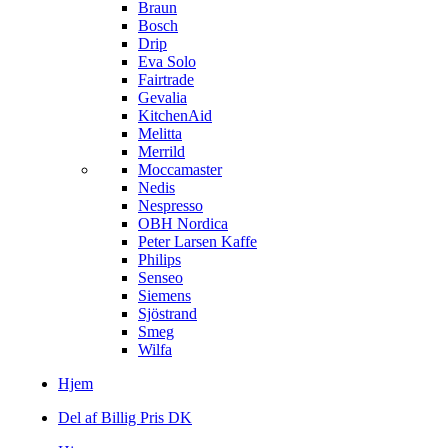
Braun
Bosch
Drip
Eva Solo
Fairtrade
Gevalia
KitchenAid
Melitta
Merrild
Moccamaster
Nedis
Nespresso
OBH Nordica
Peter Larsen Kaffe
Philips
Senseo
Siemens
Sjöstrand
Smeg
Wilfa
Hjem
Del af Billig Pris DK