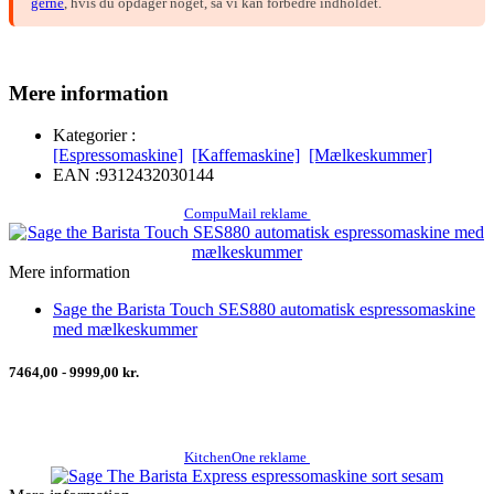
gerne
, hvis du opdager noget, så vi kan forbedre indholdet.
Mere information
Kategorier :
[Espressomaskine]
[Kaffemaskine]
[Mælkeskummer]
EAN :
9312432030144
CompuMail reklame
Mere information
Sage the Barista Touch SES880 automatisk espressomaskine
med mælkeskummer
7464,00 - 9999,00 kr.
KitchenOne reklame