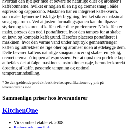
hvordan den hjælper med at bevare de naturlige olier og aromaer i
kaffebønnerne, hvilket er nøglen til en rig og cremet smag i både
espresso og cappuccino. Maskinen har en integreret kaffekværn,
som maler bønnerne frisk lige før brygning, hvilket sikrer maksimal
smag og aroma. Ved at justere formalingsgraden kan du tilpasse
styrken og teksturen af kaffen efter dine præferencer. Når kaffen er
malet, presses den ned i portafilteret, hvor den tampes for at skabe
en jævn og kompakt kaffegrund. Herefter placeres portafilteret i
maskinen, hvor den varme vand under højt tryk gennemtrænger
kaffen og udtrækker de rige olier og aromaer uden at ødelægge dem.
Dette bevarer kaffens naturlige smagsnuancer og skaber en fyldig,
cremet crema på toppen af espressoen. For at opnå den perfekte kop
anbefales det at følge maskinens instruktioner nøje, herunder korrekt
dosering af kaffe, passende tampning og optimal
temperaturindstilling.
* Se den gældende produkt beskrivelse, specifikationer og pris på
leverandørens side.
Sammenlign priser hos leverandører
KitchenOne
Virksomhed etableret: 2008
Partner reklame link