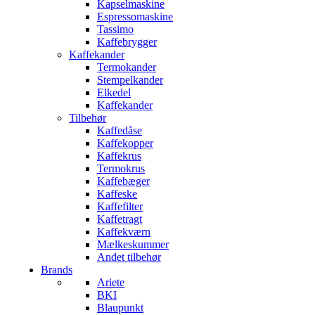
Kapselmaskine
Espressomaskine
Tassimo
Kaffebrygger
Kaffekander
Termokander
Stempelkander
Elkedel
Kaffekander
Tilbehør
Kaffedåse
Kaffekopper
Kaffekrus
Termokrus
Kaffebæger
Kaffeske
Kaffefilter
Kaffetragt
Kaffekværn
Mælkeskummer
Andet tilbehør
Brands
Ariete
BKI
Blaupunkt