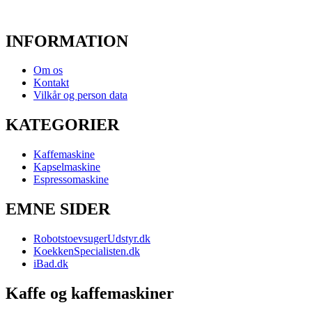
INFORMATION
Om os
Kontakt
Vilkår og person data
KATEGORIER
Kaffemaskine
Kapselmaskine
Espressomaskine
EMNE SIDER
RobotstoevsugerUdstyr.dk
KoekkenSpecialisten.dk
iBad.dk
Kaffe og kaffemaskiner