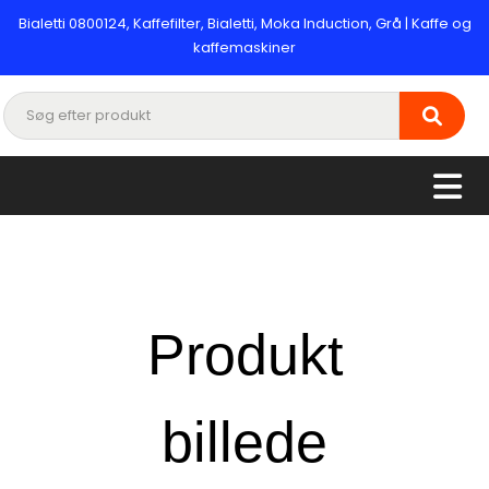
Bialetti 0800124, Kaffefilter, Bialetti, Moka Induction, Grå | Kaffe og
kaffemaskiner