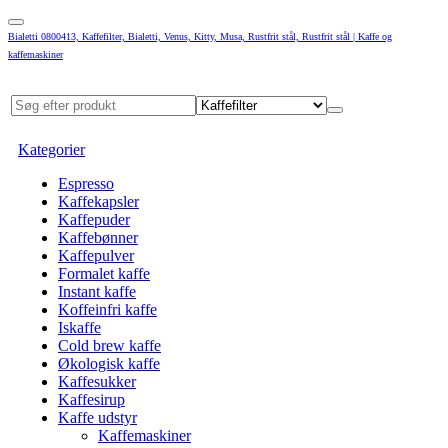
Bialetti 0800413, Kaffefilter, Bialetti, Venus, Kitty, Musa, Rustfrit stål, Rustfrit stål | Kaffe og
kaffemaskiner
Kategorier
Espresso
Kaffekapsler
Kaffepuder
Kaffebønner
Kaffepulver
Formalet kaffe
Instant kaffe
Koffeinfri kaffe
Iskaffe
Cold brew kaffe
Økologisk kaffe
Kaffesukker
Kaffesirup
Kaffe udstyr
Kaffemaskiner