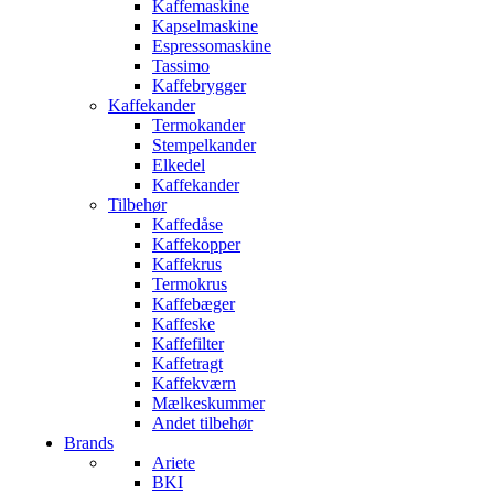
Kaffemaskine
Kapselmaskine
Espressomaskine
Tassimo
Kaffebrygger
Kaffekander
Termokander
Stempelkander
Elkedel
Kaffekander
Tilbehør
Kaffedåse
Kaffekopper
Kaffekrus
Termokrus
Kaffebæger
Kaffeske
Kaffefilter
Kaffetragt
Kaffekværn
Mælkeskummer
Andet tilbehør
Brands
Ariete
BKI