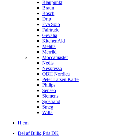
Blaupunkt
Braun
Bosch
Drip
Eva Solo
Fairtrade
Gevalia
KitchenAid
Melitta
Merrild
Moccamaster
Nedis
Nespresso
OBH Nordica
Peter Larsen Kaffe
Philips
Senseo
Siemens
Sjöstrand
Smeg
Wilfa
Hjem
Del af Billig Pris DK