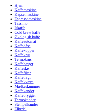
Hjem
Kaffemaskine
Kapselmaskine
Espressomaskine
Tassimo
Iskaffe
Cold brew kaffe
Økologisk kaffe
Kaffeautomat
Kaffedåse
Kaffekopper
Kaffekrus
Termokrus
Kaffebæger
Kaffeske
Kaffefilter
Kaffetragt
Kaffekværn
Mælkeskummer
Kaffekander
Kaffebrygger
Termokander
Stempelkander
Elkedel