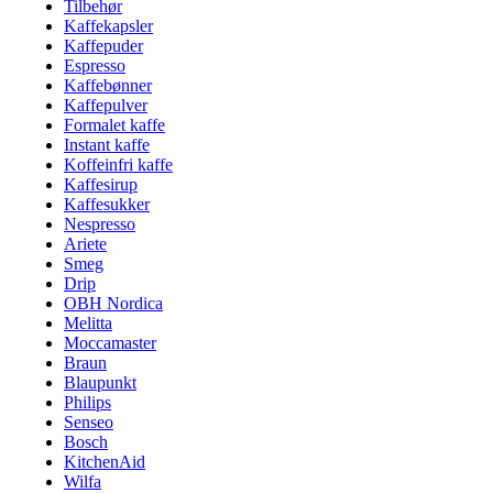
Tilbehør
Kaffekapsler
Kaffepuder
Espresso
Kaffebønner
Kaffepulver
Formalet kaffe
Instant kaffe
Koffeinfri kaffe
Kaffesirup
Kaffesukker
Nespresso
Ariete
Smeg
Drip
OBH Nordica
Melitta
Moccamaster
Braun
Blaupunkt
Philips
Senseo
Bosch
KitchenAid
Wilfa