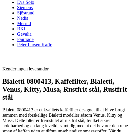
Eva Solo
Siemens
Sjöstrand
Nedis
Merrild
BKI
Gevalia
Fairtrade
Peter Larsen Kaffe
Kender ingen leverandør
Bialetti 0800413, Kaffefilter, Bialetti,
Venus, Kitty, Musa, Rustfrit stål, Rustfrit
stål
Bialetti 0800413 er et kvalitets kaffefilter designet til at blive brugt
sammen med forskellige Bialetti modeller såsom Venus, Kitty og
Musa. Dette filter er fremstillet af rustfrit stål, hvilket sikrer
holdbarhed og en lang levetid, samtidig med at det bevarer den rene
smag af kaffen uden at tilføre unødvendige smagsstoffer. Når du