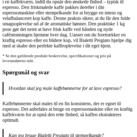
i en kaffekværn, indtil du opnår den ønskede finhed – typisk til
espresso. Den friskmalede kaffe pakkes derefter i din
espressomaskine eller stempelkande for at brygge en intens og
velafbalanceret kop kaffe. Denne praksis sikrer, at du får den fulde
smagsoplevelse ud af de aromatiske bønner. Den praktiske 1 kg
pose gør det nemt at have frisk kaffe ved hånden og nyde
caféstemningen hjemme hver dag. Uanset om du foretrækker en
kraftig espresso eller en blidere kop, vil Bialetti Pregiato hjælpe dig
med at skabe den perfekte kaffeoplevelse i dit eget hjem.
* Se den gældende produkt beskrivelse, specifikationer og pris på
leverandørens side.
Spørgsmål og svar
Hvordan skal jeg male kaffebønnerne for at lave espresso?
Kaffebønnerne skal males til en fin konsistens, der er egnet til
espresso. Det anbefales at bruge en espressomaskine eller en kraftig
kaffekværn for at opnå den rette finhed, så kaffen ekstrakteres
optimalt.
Kan jeg bruge Bialetti Pregiato til stempelkande?