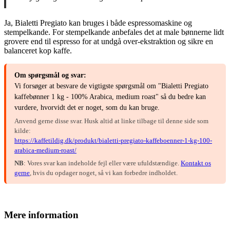
Ja, Bialetti Pregiato kan bruges i både espressomaskine og
stempelkande. For stempelkande anbefales det at male bønnerne lidt
grovere end til espresso for at undgå over-ekstraktion og sikre en
balanceret kop kaffe.
Om spørgsmål og svar:
Vi forsøger at besvare de vigtigste spørgsmål om "Bialetti Pregiato
kaffebønner 1 kg - 100% Arabica, medium roast" så du bedre kan
vurdere, hvorvidt det er noget, som du kan bruge.
Anvend gerne disse svar. Husk altid at linke tilbage til denne side som
kilde:
https://kaffetildig.dk/produkt/bialetti-pregiato-kaffeboenner-1-kg-100-
arabica-medium-roast/
NB
: Vores svar kan indeholde fejl eller være ufuldstændige.
Kontakt os
gerne
, hvis du opdager noget, så vi kan forbedre indholdet.
Mere information