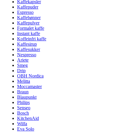
Kaffekapsler
Kaffepuder
Espresso
Kaffebønner
Kaffepulver
Formalet kaffe
Instant kaffe
Koffeinfri kaffe
Kaffesirup
Kaffesukker
Nespresso
Ariete
Smeg
Drip
OBH Nordica
Melitta
Moccamaster
Braun
Blaupunkt
Philips
Senseo
Bosch
KitchenAid
Wilfa
Eva Solo