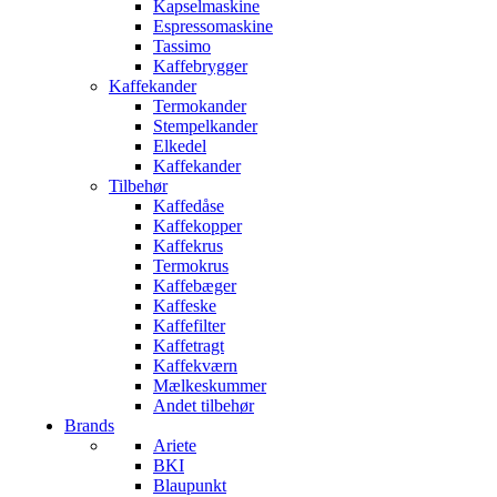
Kapselmaskine
Espressomaskine
Tassimo
Kaffebrygger
Kaffekander
Termokander
Stempelkander
Elkedel
Kaffekander
Tilbehør
Kaffedåse
Kaffekopper
Kaffekrus
Termokrus
Kaffebæger
Kaffeske
Kaffefilter
Kaffetragt
Kaffekværn
Mælkeskummer
Andet tilbehør
Brands
Ariete
BKI
Blaupunkt