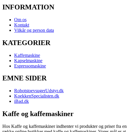
INFORMATION
Om os
Kontakt
Vilkår og person data
KATEGORIER
Kaffemaskine
Kapselmaskine
Espressomaskine
EMNE SIDER
RobotstoevsugerUdstyr.dk
KoekkenSpecialisten.dk
iBad.dk
Kaffe og kaffemaskiner
Hos Kaffe og kaffemaskiner indhenter vi produkter og priser fra en
række online butikker med kaffe og kaffemaskiner. Vores mål er at