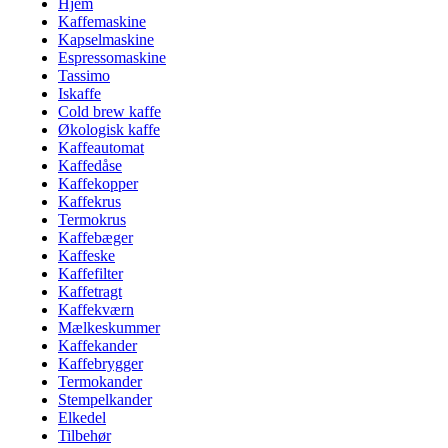
Hjem
Kaffemaskine
Kapselmaskine
Espressomaskine
Tassimo
Iskaffe
Cold brew kaffe
Økologisk kaffe
Kaffeautomat
Kaffedåse
Kaffekopper
Kaffekrus
Termokrus
Kaffebæger
Kaffeske
Kaffefilter
Kaffetragt
Kaffekværn
Mælkeskummer
Kaffekander
Kaffebrygger
Termokander
Stempelkander
Elkedel
Tilbehør