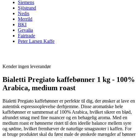
Siemens
Sjöstrand
Nedis
Merrild
BKI
Gevalia
Fairtrade
Peter Larsen Kaffe
Kender ingen leverandør
Bialetti Pregiato kaffebønner 1 kg - 100%
Arabica, medium roast
Bialetti Pregiato kaffebønner er perfekte til dig, der ønsker at lave en
autentisk espressooplevelse derhjemme. Disse aromatiske hele
kaffebønner er sammensat af 100% Arabica, hvilket sikrer en blød,
afrundet smag med fine nuancer og en behagelig aroma. Med en
medium roast er bønnerne ristet til den ideelle balance mellem syre
og sødme, hvilket fremhæver de naturlige smagsnoter i kaffen. For
at bruge produktet skal du først male de ønskede mængder af bønner