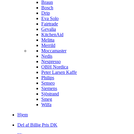
Braun
Bosch
Drip
Eva Solo
Fairtrade
Gevalia
KitchenAid
Melitta
Merrild
Moccamaster
Nedis
Nespresso
OBH Nordica
Peter Larsen Kaffe
Philips
Senseo
Siemens
Sjöstrand
Smeg
Wilfa
Hjem
Del af Billig Pris DK