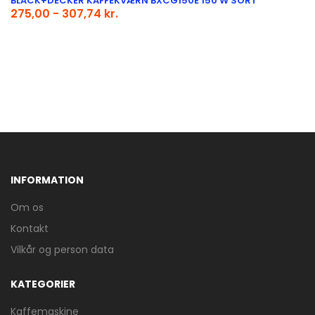
BLACK+DECKER KAFFEKVÆRN BXCG150E 150 W SORT
275,00 - 307,74 kr.
INFORMATION
Om os
Kontakt
Vilkår og person data
KATEGORIER
Kaffemaskine