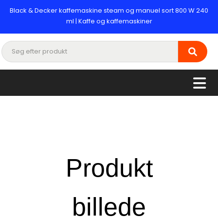
Black & Decker kaffemaskine steam og manuel sort 800 W 240
ml | Kaffe og kaffemaskiner