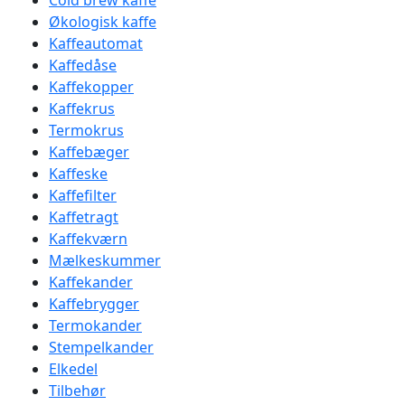
Cold brew kaffe
Økologisk kaffe
Kaffeautomat
Kaffedåse
Kaffekopper
Kaffekrus
Termokrus
Kaffebæger
Kaffeske
Kaffefilter
Kaffetragt
Kaffekværn
Mælkeskummer
Kaffekander
Kaffebrygger
Termokander
Stempelkander
Elkedel
Tilbehør