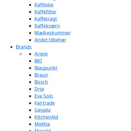
Kaffeske
Kaffefilter
Kaffetragt
Kaffekværn
Mælkeskummer
Andet tilbehør
Brands
Ariete
BKI
Blaupunkt
Braun
Bosch
Drip
Eva Solo
Fairtrade
Gevalia
KitchenAid
Melitta