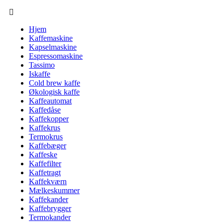
Hjem
Kaffemaskine
Kapselmaskine
Espressomaskine
Tassimo
Iskaffe
Cold brew kaffe
Økologisk kaffe
Kaffeautomat
Kaffedåse
Kaffekopper
Kaffekrus
Termokrus
Kaffebæger
Kaffeske
Kaffefilter
Kaffetragt
Kaffekværn
Mælkeskummer
Kaffekander
Kaffebrygger
Termokander