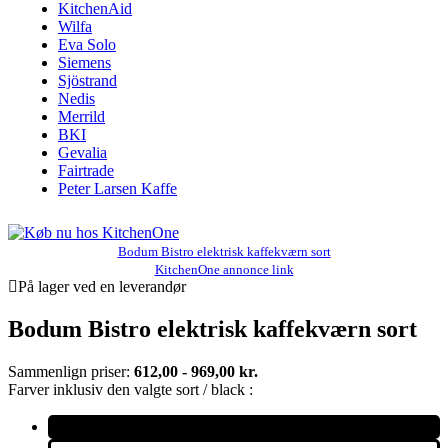
KitchenAid
Wilfa
Eva Solo
Siemens
Sjöstrand
Nedis
Merrild
BKI
Gevalia
Fairtrade
Peter Larsen Kaffe
Bodum Bistro elektrisk kaffekværn sort
KitchenOne annonce link
På lager ved en leverandør
Bodum Bistro elektrisk kaffekværn sort
Sammenlign priser:
612,00 - 969,00 kr.
Farver inklusiv den valgte sort / black :