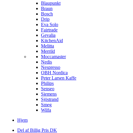
Blaupunkt
Braun
Bosch
Drip
Eva Solo
Fairtrade
Gevalia
KitchenAid
Melitta
Merrild
Moccamaster
Nedis
Nespresso
OBH Nordica
Peter Larsen Kaffe
Philips
Senseo
Siemens
Sjöstrand
Smeg
Wilfa
Hjem
Del af Billig Pris DK