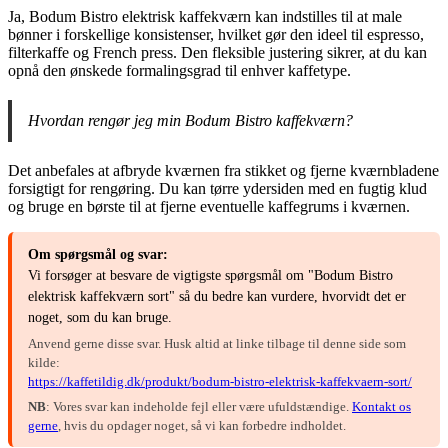
Ja, Bodum Bistro elektrisk kaffekværn kan indstilles til at male
bønner i forskellige konsistenser, hvilket gør den ideel til espresso,
filterkaffe og French press. Den fleksible justering sikrer, at du kan
opnå den ønskede formalingsgrad til enhver kaffetype.
Hvordan rengør jeg min Bodum Bistro kaffekværn?
Det anbefales at afbryde kværnen fra stikket og fjerne kværnbladene
forsigtigt for rengøring. Du kan tørre ydersiden med en fugtig klud
og bruge en børste til at fjerne eventuelle kaffegrums i kværnen.
Om spørgsmål og svar:
Vi forsøger at besvare de vigtigste spørgsmål om "Bodum Bistro
elektrisk kaffekværn sort" så du bedre kan vurdere, hvorvidt det er
noget, som du kan bruge.
Anvend gerne disse svar. Husk altid at linke tilbage til denne side som
kilde:
https://kaffetildig.dk/produkt/bodum-bistro-elektrisk-kaffekvaern-sort/
NB
: Vores svar kan indeholde fejl eller være ufuldstændige.
Kontakt os
gerne
, hvis du opdager noget, så vi kan forbedre indholdet.