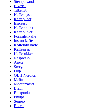
Stempelkander
Elkedel
Tilbehør
Kaffekapsler
Kaffepuder
Espresso
Kaffebønner
Kaffepulver
Formalet kaffe
Instant kaffe
Koffeinfri kaffe
Kaffesirup
Kaffesukker
Nespresso
Ariete
Smeg
Drip
OBH Nordica
Melitta
Moccamaster
Braun
Blaupunkt
Philips
Senseo
Bosch