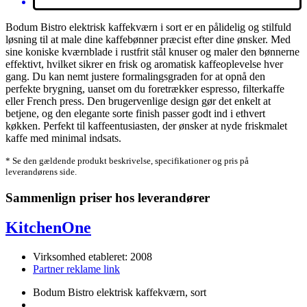
Bodum Bistro elektrisk kaffekværn i sort er en pålidelig og stilfuld
løsning til at male dine kaffebønner præcist efter dine ønsker. Med
sine koniske kværnblade i rustfrit stål knuser og maler den bønnerne
effektivt, hvilket sikrer en frisk og aromatisk kaffeoplevelse hver
gang. Du kan nemt justere formalingsgraden for at opnå den
perfekte brygning, uanset om du foretrækker espresso, filterkaffe
eller French press. Den brugervenlige design gør det enkelt at
betjene, og den elegante sorte finish passer godt ind i ethvert
køkken. Perfekt til kaffeentusiasten, der ønsker at nyde friskmalet
kaffe med minimal indsats.
* Se den gældende produkt beskrivelse, specifikationer og pris på
leverandørens side.
Sammenlign priser hos leverandører
KitchenOne
Virksomhed etableret: 2008
Partner reklame link
Bodum Bistro elektrisk kaffekværn, sort