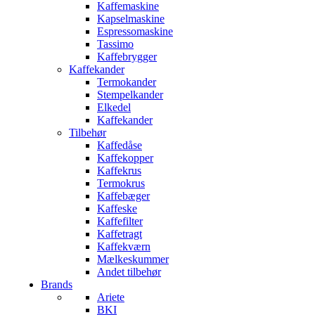
Kaffemaskine
Kapselmaskine
Espressomaskine
Tassimo
Kaffebrygger
Kaffekander
Termokander
Stempelkander
Elkedel
Kaffekander
Tilbehør
Kaffedåse
Kaffekopper
Kaffekrus
Termokrus
Kaffebæger
Kaffeske
Kaffefilter
Kaffetragt
Kaffekværn
Mælkeskummer
Andet tilbehør
Brands
Ariete
BKI