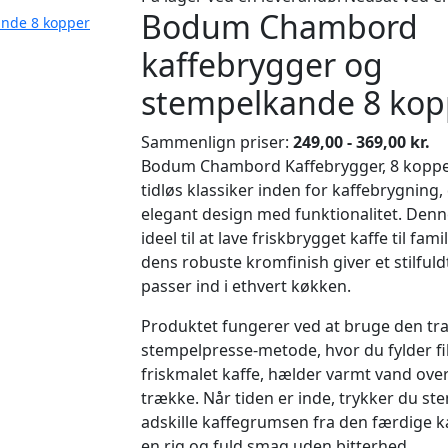
Bodum Chambord
nde 8 kopper
kaffebrygger og
stempelkande 8 kop
Sammenlign priser:
249,00 - 369,00 kr.
Bodum Chambord Kaffebrygger, 8 kopper/
tidløs klassiker inden for kaffebrygning
elegant design med funktionalitet. Denn
ideel til at lave friskbrygget kaffe til fam
dens robuste kromfinish giver et stilful
passer ind i ethvert køkken.
Produktet fungerer ved at bruge den tra
stempelpresse-metode, hvor du fylder fi
friskmalet kaffe, hælder varmt vand over
trække. Når tiden er inde, trykker du st
adskille kaffegrumsen fra den færdige kaf
en rig og fuld smag uden bitterhed.