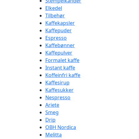
Stempelkander
Elkedel
Tilbehør
Kaffekapsler
Kaffepuder
Espresso
Kaffebønner
Kaffepulver
Formalet kaffe
Instant kaffe
Koffeinfri kaffe
Kaffesirup
Kaffesukker
Nespresso
Ariete
Smeg
Drip
OBH Nordica
Melitta