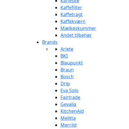
Kaffeske
Kaffefilter
Kaffetragt
Kaffekværn
Mælkeskummer
Andet tilbehør
Brands
Ariete
BKI
Blaupunkt
Braun
Bosch
Drip
Eva Solo
Fairtrade
Gevalia
KitchenAid
Melitta
Merrild