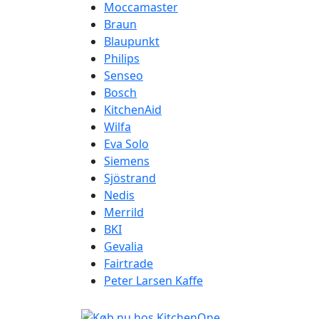
Moccamaster
Braun
Blaupunkt
Philips
Senseo
Bosch
KitchenAid
Wilfa
Eva Solo
Siemens
Sjöstrand
Nedis
Merrild
BKI
Gevalia
Fairtrade
Peter Larsen Kaffe