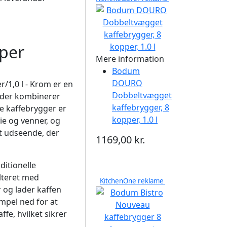
per
Mere information
Bodum
DOURO
1,0 l - Krom er en
Dobbeltvægget
, der kombinerer
kaffebrygger, 8
e kaffebrygger er
kopper, 1.0 l
ilie og venner, og
dt udseende, der
1169,00 kr.
ditionelle
lteret med
KitchenOne reklame
 og lader kaffen
empel ned for at
fe, hvilket sikrer