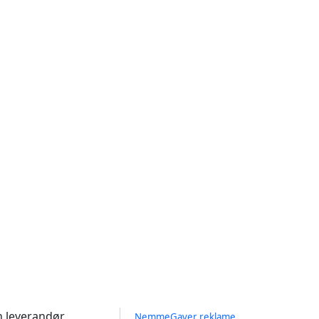
n leverandør
NemmeGaver reklame