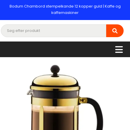
Bodum Chambord stempelkande 12 kopper guld | Kaffe og
kaffemaskiner