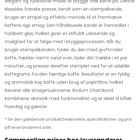
elegant og funktionel måde at brygge frisk kaffe på. Denne
klassiske franske presse, kendt som en stempelkande,
bruger en simpel og effektiv metode til at fremhæve
kaffens rige smag. Den håndlavede kande er fremstillet i
holdbart glas, hvilket giver et stilfuldt udseende og
mulighed for at følge med i bryggeprocessen. Når du
bruger stempelkanden, fylder du den med groftmalet
kaffe, hælder varmt vand over, lader det trække i et par
minutter, og presser derefter stemplet ned for at adskille
kaffegrums fra den færdige kaffe. Resultatet er en fyldig
og aromatisk kop kaffe uden brug af papirfiltre, hvilket
bevarer alle smagsnuancerne. Bodum Chambord
kombinerer æstetik med funktionalitet og er ideel til både
hverdag og gæster.
* Se den gældende produkt beskrivelse, specifikationer og pris
på leverandørens side.
Sammenlign priser hos leverandører